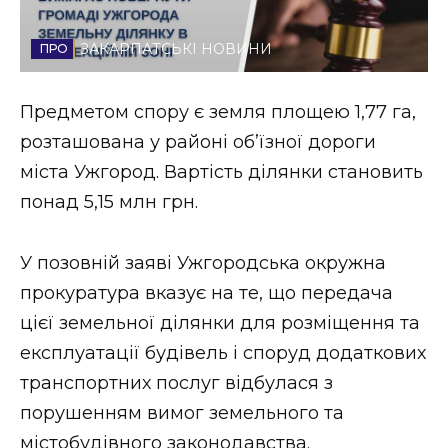
Стиль життя
ЗАКАРПАТСЬКІ НОВИНИ
Втрачений Ужгород
Предметом спору є земля площею 1,77 га,
Втрачений Ужгород (відеоверсія)
розташована у районі об’їзної дороги
міста Ужгород. Вартість ділянки становить
понад 5,15 млн грн.
ЗАКАРПАТСЬКІ НОВИНИ
У позовній заяві Ужгородська окружна
прокуратура вказує на те, що передача
НОВИНИ ЗАХІДНОЇ УКРАЇНИ
цієї земельної ділянки для розміщення та
експлуатації будівель і споруд додаткових
ФОТО
транспортних послуг відбулася з
порушенням вимог земельного та
містобудівного законодавства.