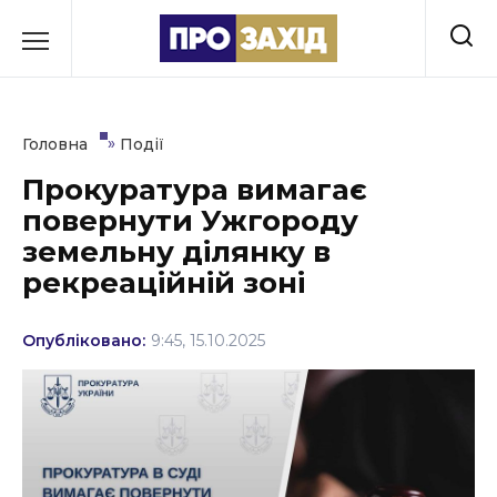
Перейти
до
РУБРИКИ
вмісту
Економіка
»
Головна
Події
Здоров’я
Прокуратура вимагає
повернути Ужгороду
Культура
земельну ділянку в
Освіта
рекреаційній зоні
Події
Опубліковано:
9:45, 15.10.2025
Політика
Соціум
Спорт