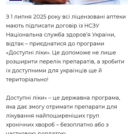
Стиль життя
З 1 липня 2025 року всі ліцензовані аптеки
Втрачений Ужгород
мають підписати договір із НСЗУ
Втрачений Ужгород (відеоверсія)
Національна служба здоров’я України,
відтак – приєднатися до програми
«Доступні ліки». Це допоможе не лише
розширити перелік препаратів, а зробити
ЗАКАРПАТСЬКІ НОВИНИ
їх доступними для українців ще й
територіально!
НОВИНИ ЗАХІДНОЇ УКРАЇНИ
Доступні ліки» – це державна програма,
яка дає змогу отримати препарати для
ФОТО
лікування найпоширеніших груп
хронічних хвороб – безоплатно або з
частковою доплатою.