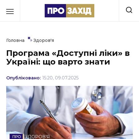
Перейти
до
РУБРИКИ
вмісту
Економіка
»
Головна
Здоров'я
Здоров’я
Програма «Доступні ліки» в
Україні: що варто знати
Культура
Освіта
Опубліковано:
15:20, 09.07.2025
Події
Політика
Соціум
Спорт
ЗДОРОВ'Я