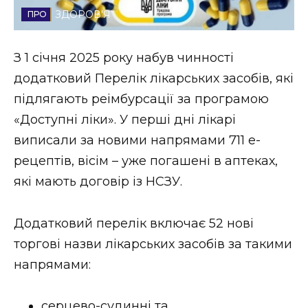
ЗДОРОВ'Я
Стиль життя
Втрачений Ужгород
З 1 січня 2025 року набув чинності
додатковий Перелік лікарських засобів, які
Втрачений Ужгород (відеоверсія)
підлягають реімбурсації за програмою
«Доступні ліки». У перші дні лікарі
виписали за новими напрямами 711 е-
ЗАКАРПАТСЬКІ НОВИНИ
рецептів, вісім – уже погашені в аптеках,
які мають договір із НСЗУ.
НОВИНИ ЗАХІДНОЇ УКРАЇНИ
Додатковий перелік включає 52 нові
торгові назви лікарських засобів за такими
ФОТО
напрямами:
серцево-судинні та