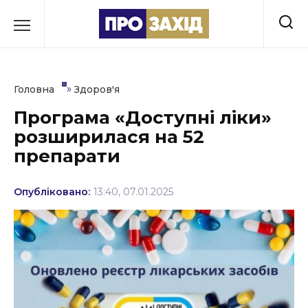
Перейти
до
РУБРИКИ
вмісту
Економіка
»
Головна
Здоров'я
Здоров’я
Програма «Доступні ліки»
розширилася на 52
Культура
препарати
Освіта
Опубліковано:
13:40, 07.01.2025
Події
Політика
Соціум
Спорт