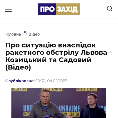
Перейти
до
РУБРИКИ
вмісту
Економіка
»
Головна
Відео
Здоров’я
Про ситуацію внаслідок
ракетного обстрілу Львова –
Культура
Козицький та Садовий
Освіта
(Відео)
Події
Опубліковано:
10:50, 04.05.2022
Політика
Соціум
Спорт