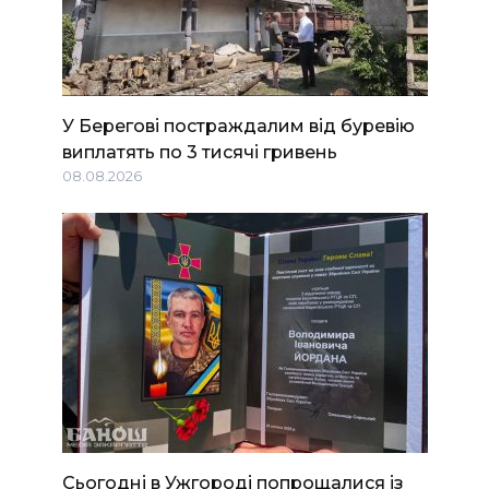
У Берегові постраждалим від буревію
виплатять по 3 тисячі гривень
08.08.2026
Сьогодні в Ужгороді попрощалися із