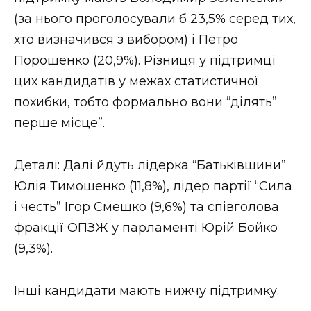
ВІДЕО
(за нього проголосували б 23,5% серед тих,
хто визначився з вибором) і Петро
Порошенко (20,9%). Різниця у підтримці
цих кандидатів у межах статистичної
похибки, тобто формально вони “ділять”
перше місце”.
Деталі: Далі йдуть лідерка “Батьківщини”
Юлія Тимошенко (11,8%), лідер партії “Сила
і честь” Ігор Смешко (9,6%) та співголова
фракції ОПЗЖ у парламенті Юрій Бойко
(9,3%).
Інші кандидати мають нижчу підтримку.