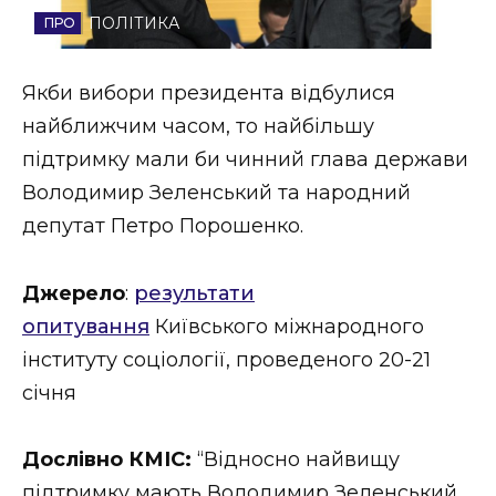
ПОЛІТИКА
Стиль життя
Втрачений Ужгород
Якби вибори президента відбулися
найближчим часом, то найбільшу
Втрачений Ужгород (відеоверсія)
підтримку мали би чинний глава держави
Володимир Зеленський та народний
депутат Петро Порошенко.
ЗАКАРПАТСЬКІ НОВИНИ
Джерело
:
результати
опитування
Київського міжнародного
НОВИНИ ЗАХІДНОЇ УКРАЇНИ
інституту соціології, проведеного 20-21
січня
ФОТО
Дослівно КМІС:
“Відносно найвищу
підтримку мають Володимир Зеленський