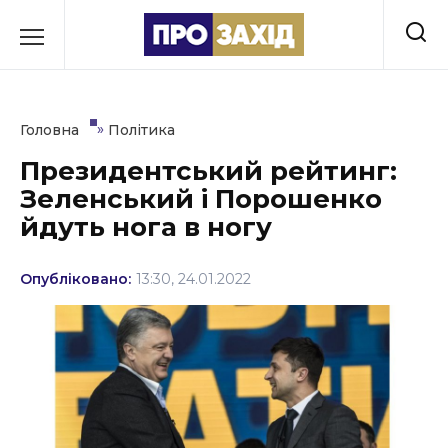
Перейти
до
РУБРИКИ
вмісту
Економіка
»
Головна
Політика
Здоров’я
Президентський рейтинг:
Зеленський і Порошенко
Культура
йдуть нога в ногу
Освіта
Опубліковано:
13:30, 24.01.2022
Події
Політика
Соціум
Спорт