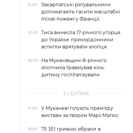
Закарпатські рятувальники
12:00
допомагають гасити масштабні
лісові пожежі у Франції
Тиса винесла 17-річного угорця
10:00
до України: прикордонники
встигли врятувати хлопця
На Мукачівщині 8-річного
10:00
хлопчика травмував кінь:
дитину госпіталізували
3 СЕРПНЯ
У Мукачеві готують прем’єру
17:00
вистави за твором Марії Матіос
75 351 гривню зібрали в
16:00