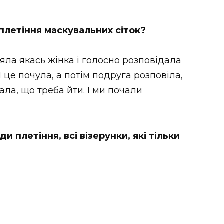
 плетіння маскувальних сіток?
яла якась жінка і голосно розповідала
Я це почула, а потім подруга розповіла,
ала, що треба йти. І ми почали
и плетіння, всі візерунки, які тільки