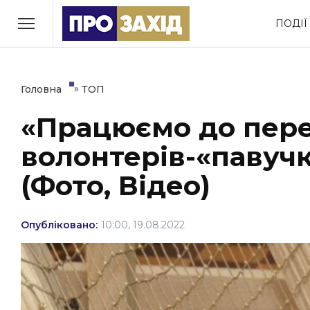
Перейти
ПОДІЇ
до
РУБРИКИ
вмісту
Економіка
Здоров’я
»
Головна
ТОП
«Працюємо до пере
Політика
Соціум
волонтерів-«павучк
Втрачений Ужгород
(відеоверсія)
(Фото, Відео)
Опубліковано:
10:00, 19.08.2022
ЗАКАРПАТСЬКІ НОВИНИ