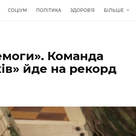
СОЦІУМ
ПОЛІТИКА
ЗДОРОВ’Я
БІЛЬШЕ
Культура
Освіта
моги». Команда
Спорт
Стиль житт
ів» йде на рекорд