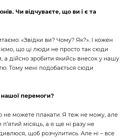
іонів. Чи відчуваєте, що ви і є та
?
таємо: «Звідки ви? Чому? Як?». І кожен
міємо, що ці люди не просто так сюди
 а дійсно зробити якийсь внесок у нашу
стю. Тому мені подобається сюди
 нашої перемоги?
що не можете плакати. Я теж не можу, але
 п’ятий місяць, а я ще ні разу не
дивлюся, щоб розчулитись. Але ні – все