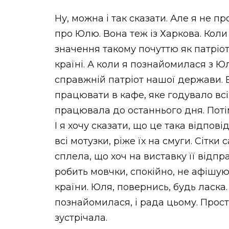
Ну, можна і так сказати. Але я не пр
про Юлю. Вона теж із Харкова. Кол
значення такому почуттю як патріот
країні. А коли я познайомилася з Ю
справжній патріот нашої держави. 
працювати в кафе, яке годувало всі
працювала до останнього дня. Поті
І я хочу сказати, що це така відпов
всі мотузки, ріже їх на смуги. Сітки 
сплела, що хоч на виставку її відпр
робить мовчки, спокійно, не афішую
країни. Юля, повернись, будь ласка
познайомилася, і рада цьому. Прост
зустрічала.