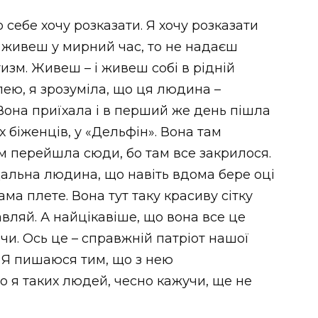
о себе хочу розказати. Я хочу розказати
и живеш у мирний час, то не надаєш
изм. Живеш – і живеш собі в рідній
лею, я зрозуміла, що ця людина –
Вона приїхала і в перший же день пішла
х біженців, у «Дельфін». Вона там
м перейшла сюди, бо там все закрилося.
ідальна людина, що навіть вдома бере оці
сама плете. Вона тут таку красиву сітку
авляй. А найцікавіше, що вона все це
чи. Ось це – справжній патріот нашої
. Я пишаюся тим, що з нею
о я таких людей, чесно кажучи, ще не