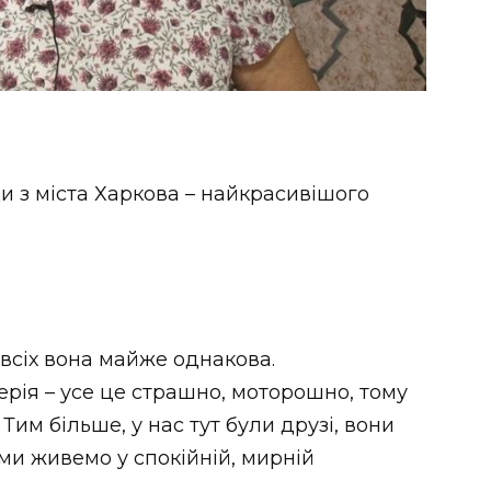
и з міста Харкова – найкрасивішого
у всіх вона майже однакова.
рія – усе це страшно, моторошно, тому
 Тим більше, у нас тут були друзі, вони
 ми живемо у спокійній, мирній