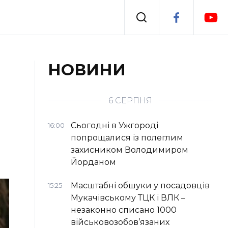
Події
НОВИНИ
я
Втрачений Ужгород
6 СЕРПНЯ
Сьогодні в Ужгороді
16:00
попрощалися із полеглим
захисником Володимиром
Йорданом
Масштабні обшуки у посадовців
15:25
Мукачівському ТЦК і ВЛК –
незаконно списано 1000
військовозобов’язаних