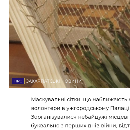
НОВИНИ ЗАХІДНОЇ УКРАЇНИ
ФОТО
ВІДЕО
ЗАКАРПАТСЬКІ НОВИНИ
Маскувальні сітки, що наближають
волонтери в ужгородському Палаці 
Зорганізувалися небайдужі місцеві
буквально з перших днів війни, відт