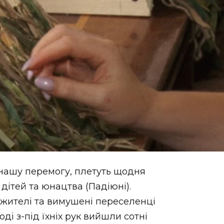
 нашу перемогу, плетуть щодня
дітей та юнацтва (Падіюні).
 жителі та вимушені переселенці
оді з-під їхніх рук вийшли сотні