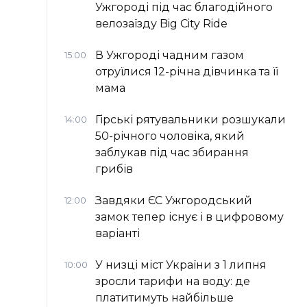
Ужгороді під час благодійного
велозаїзду Big Сity Ride
В Ужгороді чадним газом
15:00
отруїлися 12-річна дівчинка та її
мама
Гірські рятувальники розшукали
14:00
50-річного чоловіка, який
заблукав під час збирання
грибів
Завдяки ЄС Ужгородський
12:00
замок тепер існує і в цифровому
варіанті
У низці міст України з 1 липня
10:00
зросли тарифи на воду: де
платитимуть найбільше