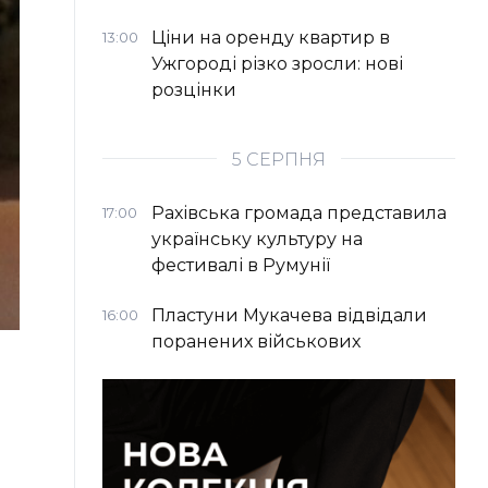
Ціни на оренду квартир в
13:00
Ужгороді різко зросли: нові
розцінки
5 СЕРПНЯ
Рахівська громада представила
17:00
українську культуру на
фестивалі в Румунії
Пластуни Мукачева відвідали
16:00
поранених військових