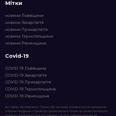
Мітки
новини Львівщини
новини Закарпаття
новини Прикарпаття
новини Тернопільщини
новини Рівненщини
Covid-19
COVID-19 Львівщина
COVID-19 Закарпаття
COVID-19 Прикарпаття
COVID-19 Тернопільщина
COVID-19 Рівненщина
Всі права застережено. Повне або часткове використання матеріалів
інтернет-видання «ПроЗахід» дозволяється тільки за умови активного,
прямого, відкритого для пошукових систем гіперпосилання на