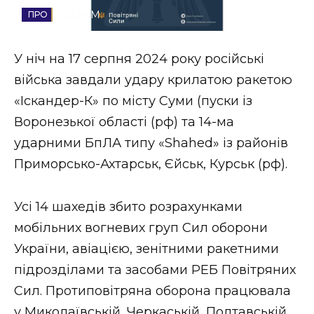
СОЦІУМ
Стиль життя
Втрачений Ужгород
У ніч на 17 серпня 2024 року російські
війська завдали удару крилатою ракетою
Втрачений Ужгород (відеоверсія)
«Іскандер-К» по місту Суми (пуски із
Воронезької області (рф) та 14-ма
ударними БпЛА типу «Shahed» із районів
ЗАКАРПАТСЬКІ НОВИНИ
Приморсько-Ахтарськ, Єйськ, Курськ (рф).
Усі 14 шахедів збито розрахунками
НОВИНИ ЗАХІДНОЇ УКРАЇНИ
мобільних вогневих груп Сил оборони
України, авіацією, зенітними ракетними
ФОТО
підрозділами та засобами РЕБ Повітряних
Сил. Протиповітряна оборона працювала
у Миколаївській, Черкаській, Полтавській,