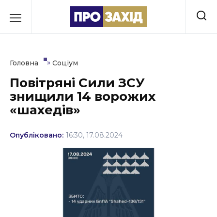
Перейти
до
РУБРИКИ
вмісту
Економіка
»
Головна
Соціум
Здоров’я
Повітряні Сили ЗСУ
знищили 14 ворожих
Культура
«шахедів»
Освіта
Опубліковано:
16:30, 17.08.2024
Події
Політика
Соціум
Спорт