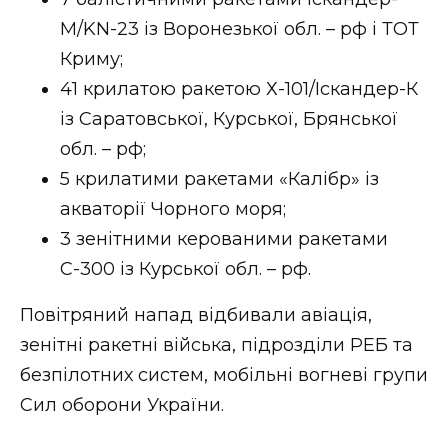
ВІДЕО
М/KN-23 із Воронезької обл. – рф і ТОТ
Криму;
41 крилатою ракетою Х-101/Іскандер-К
із Саратовської, Курської, Брянської
обл. – рф;
5 крилатими ракетами «Калібр» із
акваторії Чорного моря;
3 зенітними керованими ракетами
С-300 із Курської обл. – рф.
Повітряний напад відбивали авіація,
зенітні ракетні війська, підрозділи РЕБ та
безпілотних систем, мобільні вогневі групи
Сил оборони України.