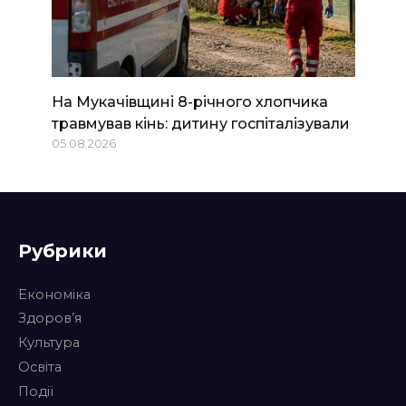
На Мукачівщині 8-річного хлопчика
травмував кінь: дитину госпіталізували
05.08.2026
Рубрики
Економіка
Здоров’я
Культура
Освіта
Події