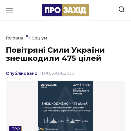
Перейти
до
РУБРИКИ
вмісту
Економіка
»
Головна
Соціум
Здоров’я
Повітряні Сили України
знешкодили 475 цілей
Культура
Освіта
Опубліковано:
11:00, 29.06.2025
Події
Політика
Соціум
Спорт
СОЦІУМ