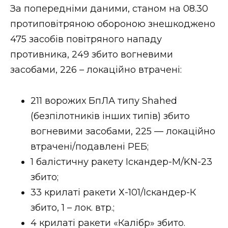
За попередніми даними, станом на 08.30
протиповітряною обороною знешкоджено
475 засобів повітряного нападу
противника, 249 збито вогневими
засобами, 226 – локаційно втрачені:
211 ворожих БпЛА типу Shahed
(безпілотників інших типів) збито
вогневими засобами, 225 — локаційно
втрачені/подавлені РЕБ;
1 балістичну ракету Іскандер-М/KN-23
збито;
33 крилаті ракети Х-101/Іскандер-К
збито, 1 – лок. втр.;
4 крилаті ракети «Калібр» збито.