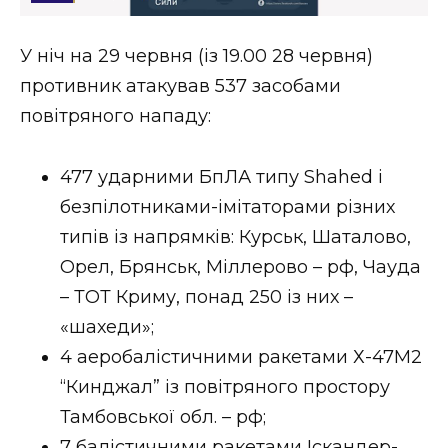
Стиль життя
У ніч на 29 червня (із 19.00 28 червня)
Втрачений Ужгород
противник атакував 537 засобами
Втрачений Ужгород (відеоверсія)
повітряного нападу:
477 ударними БпЛА типу Shahed і
безпілотниками-імітаторами різних
ЗАКАРПАТСЬКІ НОВИНИ
типів із напрямків: Курськ, Шаталово,
Орел, Брянськ, Міллерово – рф, Чауда
НОВИНИ ЗАХІДНОЇ УКРАЇНИ
– ТОТ Криму, понад 250 із них –
«шахеди»;
4 аеробалістичними ракетами Х-47М2
ФОТО
“Кинджал” із повітряного простору
Тамбовської обл. – рф;
7 балістичними ракетами Іскандер-