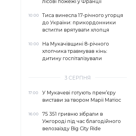
лісові пожежі у Франції
Тиса винесла 17-річного угорця
10:00
до України: прикордонники
встигли врятувати хлопця
На Мукачівщині 8-річного
10:00
хлопчика травмував кінь:
дитину госпіталізували
3 СЕРПНЯ
У Мукачеві готують прем’єру
17:00
вистави за твором Марії Матіос
75 351 гривню зібрали в
16:00
Ужгороді під час благодійного
велозаїзду Big Сity Ride