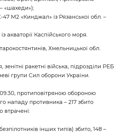
 – «шахеди»);
47 М2 «Кинджал» із Рязанської обл. –
із акваторії Каспійського моря.
тарокостянтинів, Хмельницької обл.
 зенітні ракетні війська, підрозділи РЕБ
неві групи Сил оборони України.
 09.30, протиповітряною обороною
го нападу противника – 217 збито
о втрачені:
езпілотників інших типів) збито, 148 –