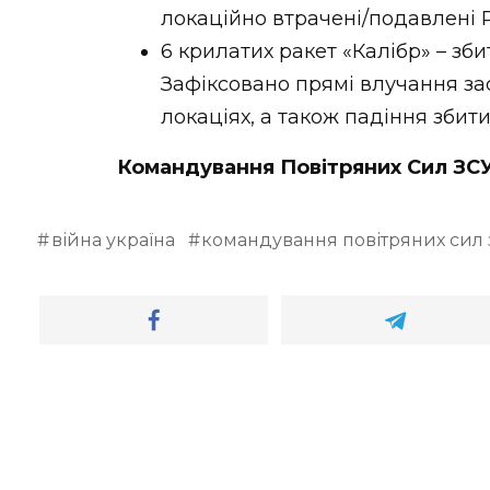
локаційно втрачені/подавлені 
6 крилатих ракет «Калібр» – зби
Зафіксовано прямі влучання за
локаціях, а також падіння збити
Командування Повітряних Сил ЗС
війна україна
командування повітряних сил 