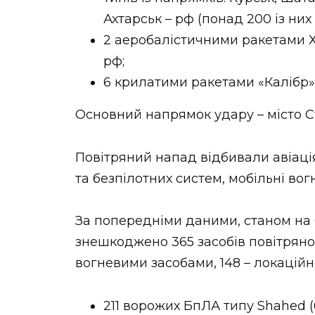
НОВИНИ ЗАХІДНОЇ УКРАЇНИ
Ахтарськ – рф (понад 200 із них
2 аеробалістичними ракетами Х-
рф;
6 крилатими ракетами «Калібр» 
ФОТО
Основний напрямок удару – місто С
Повітряний напад відбивали авіація,
ВІДЕО
та безпілотних систем, мобільні вог
За попередніми даними, станом на
знешкоджено 365 засобів повітряно
вогневими засобами, 148 – локаційн
211 ворожих БпЛА типу Shahed (б