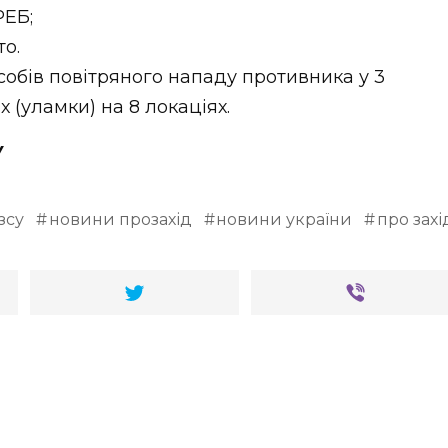
РЕБ;
то.
собів повітряного нападу противника у 3
х (уламки) на 8 локаціях.
У
зсу
новини прозахід
новини україни
про захі