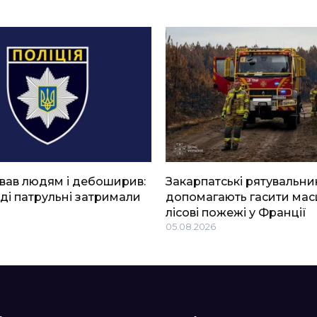
вав людям і дебоширив:
Закарпатські рятувальни
ді патрульні затримали
допомагають гасити мас
лісові пожежі у Франції
05.08.2026