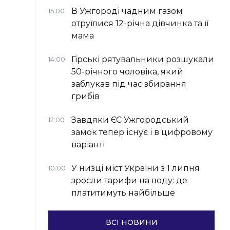
В Ужгороді чадним газом
15:00
отруїлися 12-річна дівчинка та її
мама
Гірські рятувальники розшукали
14:00
50-річного чоловіка, який
заблукав під час збирання
грибів
Завдяки ЄС Ужгородський
12:00
замок тепер існує і в цифровому
варіанті
У низці міст України з 1 липня
10:00
зросли тарифи на воду: де
платитимуть найбільше
ВСІ НОВИНИ