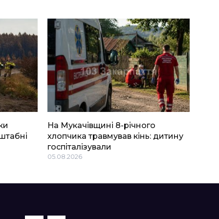
ки
На Мукачівщині 8-річного
штабні
хлопчика травмував кінь: дитину
госпіталізували
05.08.2026