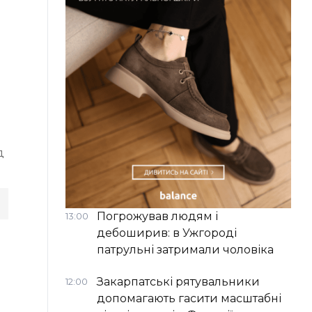
д
Погрожував людям і
13:00
дебоширив: в Ужгороді
патрульні затримали чоловіка
Закарпатські рятувальники
12:00
допомагають гасити масштабні