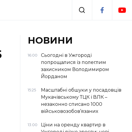
Події
НОВИНИ
5
я
Втрачений Ужгород
Сьогодні в Ужгороді
16:00
попрощалися із полеглим
захисником Володимиром
Йорданом
Масштабні обшуки у посадовців
15:25
Мукачівському ТЦК і ВЛК –
незаконно списано 1000
військовозобов’язаних
Ціни на оренду квартир в
13:00
Ужгороді різко зросли: нові