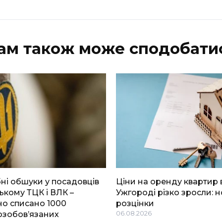
ам також може сподобати
і обшуки у посадовців
Ціни на оренду квартир 
ькому ТЦК і ВЛК –
Ужгороді різко зросли: н
о списано 1000
розцінки
озобов’язаних
06.08.2026