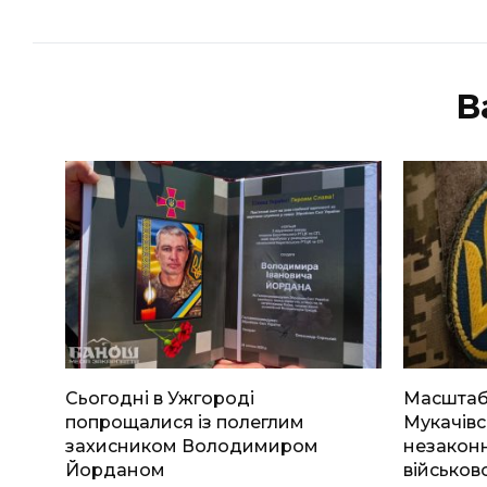
В
Сьогодні в Ужгороді
Масштабн
попрощалися із полеглим
Мукачівс
захисником Володимиром
незаконн
Йорданом
військов