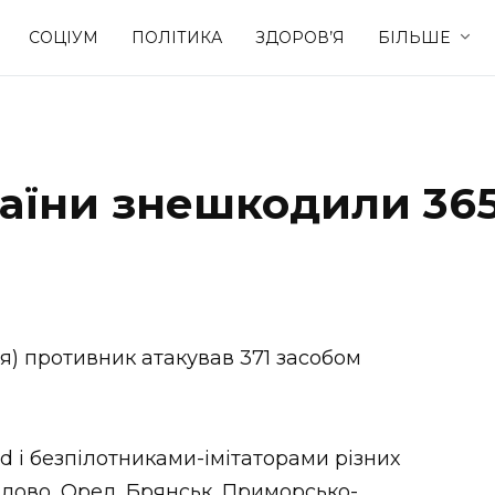
СОЦІУМ
ПОЛІТИКА
ЗДОРОВ’Я
БІЛЬШЕ
Культура
Освіта
раїни знешкодили 36
Спорт
Стиль житт
вня) противник атакував 371 засобом
 і безпілотниками-імітаторами різних
талово, Орел, Брянськ, Приморсько-