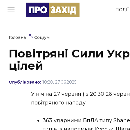
Перейти
ПОДІЇ
до
РУБРИКИ
вмісту
Економіка
Здоров’я
»
Головна
Соціум
Повітряні Сили Ук
Політика
Соціум
цілей
Втрачений Ужгород
(відеоверсія)
Опубліковано:
10:20, 27.06.2025
У ніч на 27 червня (із 20.30 26 чер
повітряного нападу:
ЗАКАРПАТСЬКІ НОВИНИ
363 ударними БпЛА типу Shahed
типів із напрямків: Курськ, Ша