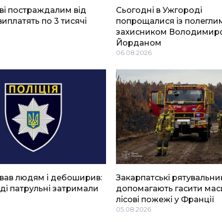
ві постраждалим від
Сьогодні в Ужгороді
виплатять по 3 тисячі
попрощалися із полегли
захисником Володимир
Йорданом
06.08.2026
вав людям і дебоширив:
Закарпатські рятувальни
ді патрульні затримали
допомагають гасити мас
лісові пожежі у Франції
05.08.2026