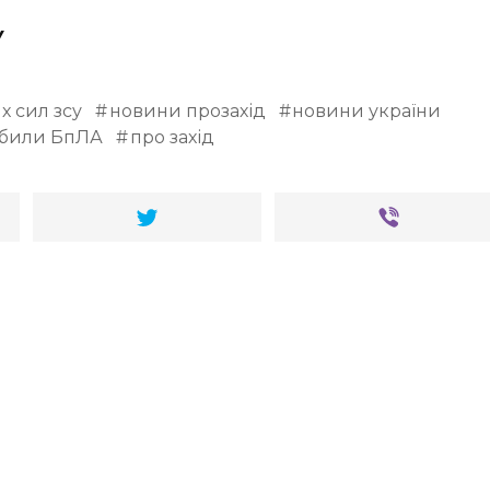
У
х сил зсу
новини прозахід
новини україни
збили БпЛА
про захід