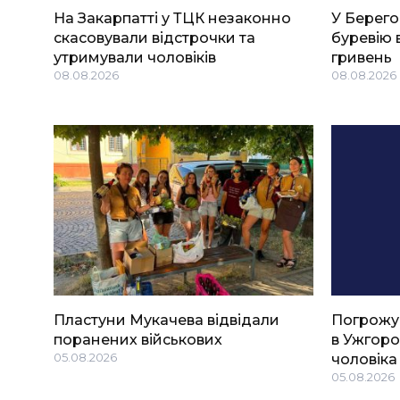
На Закарпатті у ТЦК незаконно
У Берего
скасовували відстрочки та
буревію 
утримували чоловіків
гривень
08.08.2026
08.08.2026
Пластуни Мукачева відвідали
Погрожу
поранених військових
в Ужгоро
05.08.2026
чоловіка
05.08.2026