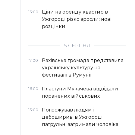
Ціни на оренду квартир в
13:00
Ужгороді різко зросли: нові
розцінки
5 СЕРПНЯ
Рахівська громада представила
17:00
українську культуру на
фестивалі в Румунії
Пластуни Мукачева відвідали
16:00
поранених військових
Погрожував людям і
13:00
дебоширив: в Ужгороді
патрульні затримали чоловіка