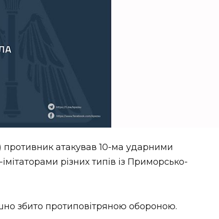
вня) противник атакував 10-ма ударними
імітаторами різних типів із Приморсько-
пішно збито протиповітряною обороною.