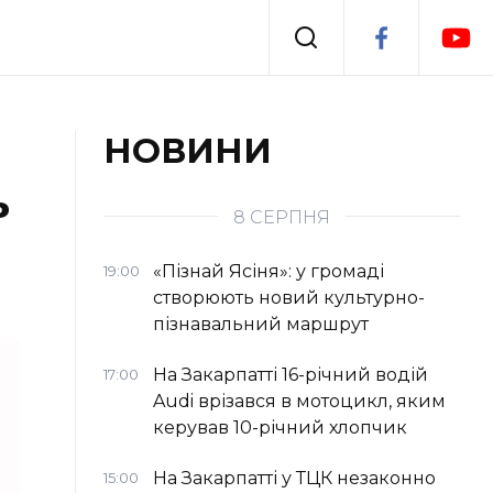
Події
НОВИНИ
ь
я
Втрачений Ужгород
8 СЕРПНЯ
«Пізнай Ясіня»: у громаді
19:00
створюють новий культурно-
пізнавальний маршрут
На Закарпатті 16-річний водій
17:00
Audi врізався в мотоцикл, яким
керував 10-річний хлопчик
На Закарпатті у ТЦК незаконно
15:00