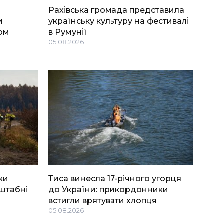
Рахівська громада представила
м
українську культуру на фестивалі
ом
в Румунії
05.08.2026
ки
Тиса винесла 17-річного угорця
штабні
до України: прикордонники
встигли врятувати хлопця
05.08.2026