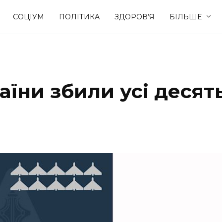
СОЦІУМ
ПОЛІТИКА
ЗДОРОВ’Я
БІЛЬШЕ
Культура
Освіта
аїни збили усі десят
Спорт
Стиль житт