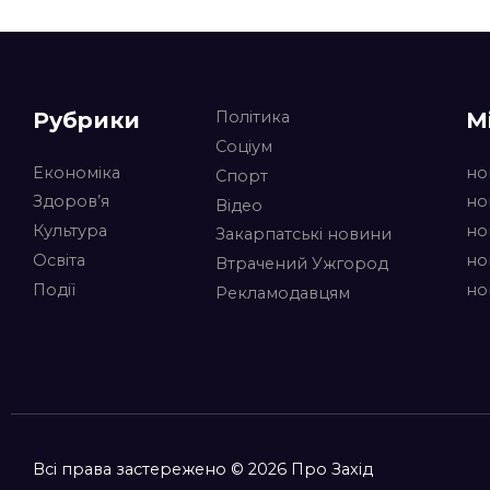
Рубрики
М
Політика
Соціум
Економіка
но
Спорт
Здоров’я
но
Відео
Культура
но
Закарпатські новини
Освіта
но
Втрачений Ужгород
Події
но
Рекламодавцям
Всі права застережено © 2026 Про Захід