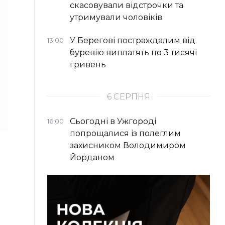
скасовували відстрочки та
утримували чоловіків
У Берегові постраждалим від
13:00
буревію виплатять по 3 тисячі
гривень
6 СЕРПНЯ
Сьогодні в Ужгороді
16:00
попрощалися із полеглим
захисником Володимиром
Йорданом