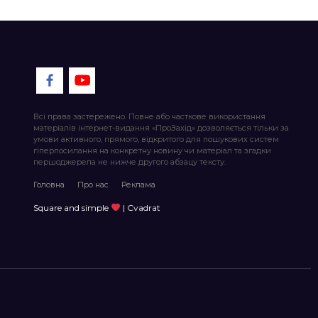
Всі права застережено. Повне або часткове використання
матеріалів інтернет-видання «ПроЗахід» дозволяється тільки за
умови активного, прямого, відкритого для пошукових систем
гіперпосилання на конкретну новину чи матеріал та згадки
першоджерела не нижче другого абзацу тексту.
Головна
Про нас
Реклама
Square and simple
| Cvadrat