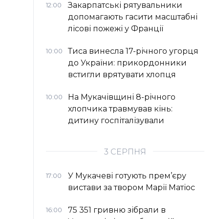
Закарпатські рятувальники
12:00
допомагають гасити масштабні
лісові пожежі у Франції
Тиса винесла 17-річного угорця
10:00
до України: прикордонники
встигли врятувати хлопця
На Мукачівщині 8-річного
10:00
хлопчика травмував кінь:
дитину госпіталізували
3 СЕРПНЯ
У Мукачеві готують прем’єру
17:00
вистави за твором Марії Матіос
75 351 гривню зібрали в
16:00