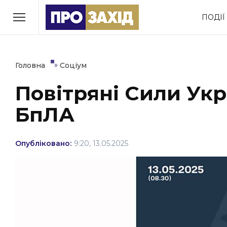
Перейти
ПОДІЇ
до
РУБРИКИ
вмісту
Економіка
Здоров’я
»
Головна
Соціум
Повітряні Сили Укр
Політика
Соціум
БпЛА
Втрачений Ужгород
(відеоверсія)
Опубліковано:
9:20, 13.05.2025
ЗАКАРПАТСЬКІ НОВИНИ