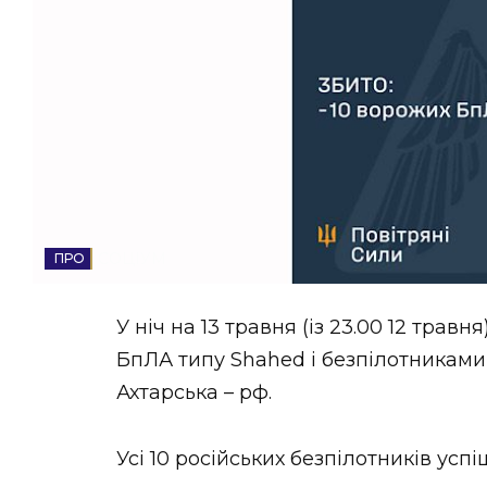
НОВИНИ ЗАХІДНОЇ УКРАЇНИ
ФОТО
ВІДЕО
СОЦІУМ
У ніч на 13 травня (із 23.00 12 тра
БпЛА типу Shahed і безпілотниками-
Ахтарська – рф.
Усі 10 російських безпілотників ус