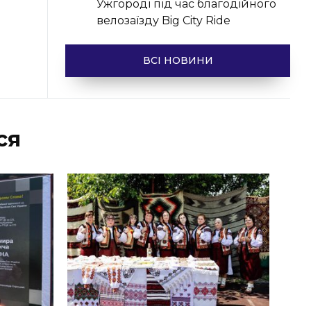
Ужгороді під час благодійного
велозаїзду Big Сity Ride
ВСІ НОВИНИ
ся