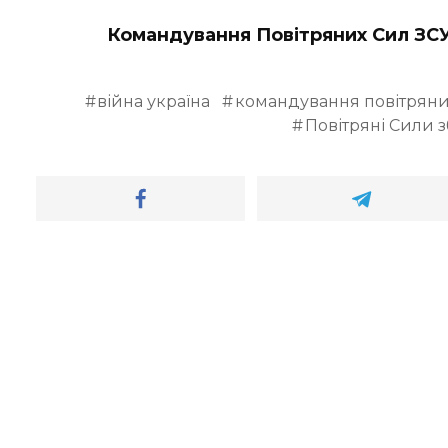
Командування Повітряних Сил ЗС
війна україна
командування повітряни
Повітряні Сили 