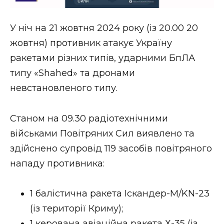
Стиль життя
У ніч на 21 жовтня 2024 року (із 20.00 20
Втрачений Ужгород
жовтня) противник атакує Україну
Втрачений Ужгород (відеоверсія)
ракетами різних типів, ударними БпЛА
типу «Shahed» та дронами
невстановленого типу.
ЗАКАРПАТСЬКІ НОВИНИ
Станом на 09.30 радіотехнічними
військами Повітряних Сил виявлено та
НОВИНИ ЗАХІДНОЇ УКРАЇНИ
здійснено супровід 119 засобів повітряного
нападу противника:
ФОТО
1 балістична ракета Іскандер-М/KN-23
(із території Криму);
1 керована авіаційна ракета Х-35 (із