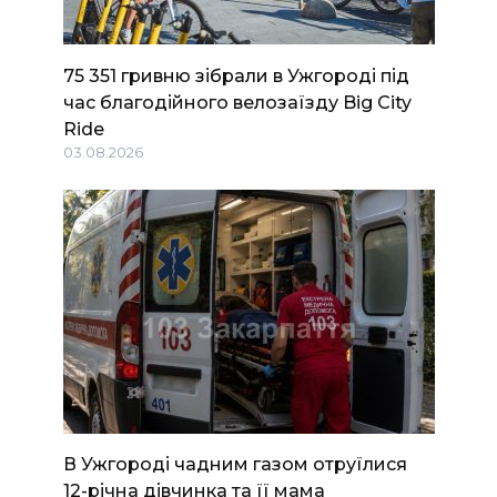
75 351 гривню зібрали в Ужгороді під
час благодійного велозаїзду Big Сity
Ride
03.08.2026
В Ужгороді чадним газом отруїлися
12-річна дівчинка та її мама