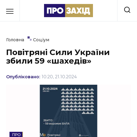
Перейти
до
РУБРИКИ
вмісту
Економіка
»
Головна
Соціум
Здоров’я
Повітряні Сили України
збили 59 «шахедів»
Культура
Освіта
Опубліковано:
10:20, 21.10.2024
Події
Політика
Соціум
Спорт
СОЦІУМ