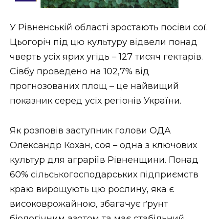
Стиль життя
У Рівненській області зростають посіви сої.
Втрачений Ужгород
Цьогоріч під цю культуру відвели понад
Втрачений Ужгород (відеоверсія)
чверть усіх ярих угідь – 127 тисяч гектарів.
Сівбу проведено на 102,7% від
прогнозованих площ – це найвищий
показник серед усіх регіонів України.
ЗАКАРПАТСЬКІ НОВИНИ
Як розповів заступник голови ОДА
НОВИНИ ЗАХІДНОЇ УКРАЇНИ
Олександр Кохан, соя – одна з ключових
культур для аграріїв Рівненщини. Понад
60% сільськогосподарських підприємств
ФОТО
краю вирощують цю рослину, яка є
високоврожайною, збагачує ґрунт
біологічним азотом та має стабільний