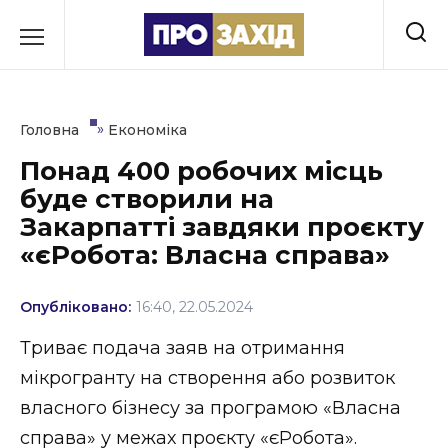
Перейти
до
РУБРИКИ
вмісту
Економіка
»
Головна
Економіка
Здоров’я
Понад 400 робочих місць
буде створили на
Культура
Закарпатті завдяки проєкту
Освіта
«єРобота: Власна справа»
Події
Опубліковано:
16:40, 22.05.2024
Політика
Триває подача заяв на отримання
мікрогранту на створення або розвиток
Соціум
власного бізнесу за програмою «Власна
Спорт
справа» у межах проєкту «єРобота».