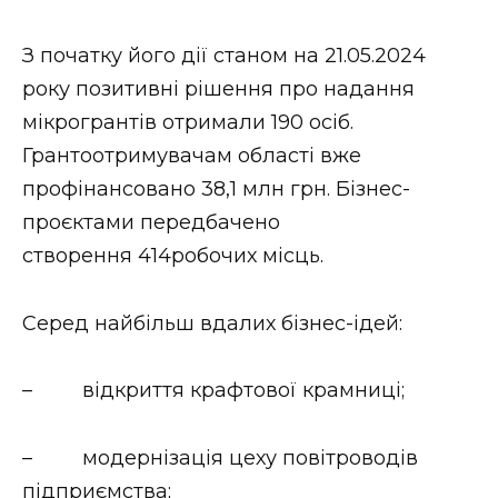
Стиль життя
З початку його дії станом на 21.05.2024
Втрачений Ужгород
року позитивні рішення про надання
мікрогрантів отримали 190 осіб.
Втрачений Ужгород (відеоверсія)
Грантоотримувачам області вже
профінансовано 38,1 млн грн. Бізнес-
проєктами передбачено
ЗАКАРПАТСЬКІ НОВИНИ
створення 414робочих місць.
Серед найбільш вдалих бізнес-ідей:
НОВИНИ ЗАХІДНОЇ УКРАЇНИ
– відкриття крафтової крамниці;
ФОТО
– модернізація цеху повітроводів
підприємства;