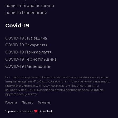
новини Тернопільщини
новини Рівненщини
Covid-19
COVID-19 Львівщина
COVID-19 Закарпаття
COVID-19 Прикарпаття
COVID-19 Тернопільщина
COVID-19 Рівненщина
Всі права застережено. Повне або часткове використання матеріалів
інтернет-видання «ПроЗахід» дозволяється тільки за умови активного,
прямого, відкритого для пошукових систем гіперпосилання на
конкретну новину чи матеріал та згадки першоджерела не нижче
другого абзацу тексту.
Головна
Про нас
Реклама
Square and simple
| Cvadrat