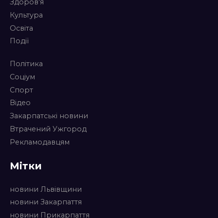
Здоров’я
Культура
Освіта
Події
Політика
Соціум
Спорт
Відео
Закарпатські новини
Втрачений Ужгород
Рекламодавцям
Мітки
новини Львівщини
новини Закарпаття
новини Прикарпаття