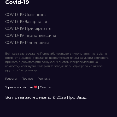
Covid-19
COVID-19 Львівщина
COVID-19 Закарпаття
COVID-19 Прикарпаття
COVID-19 Тернопільщина
COVID-19 Рівненщина
Всі права застережено. Повне або часткове використання матеріалів
інтернет-видання «ПроЗахід» дозволяється тільки за умови активного,
прямого, відкритого для пошукових систем гіперпосилання на
конкретну новину чи матеріал та згадки першоджерела не нижче
другого абзацу тексту.
Головна
Про нас
Реклама
Square and simple
| Cvadrat
Всі права застережено © 2026 Про Захід