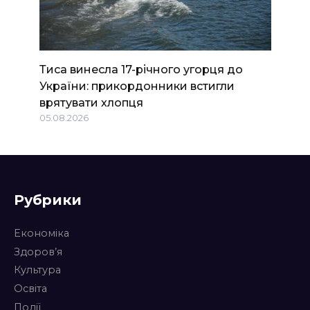
Тиса винесла 17-річного угорця до
України: прикордонники встигли
врятувати хлопця
05.08.2026
Рубрики
Економіка
Здоров’я
Культура
Освіта
Події