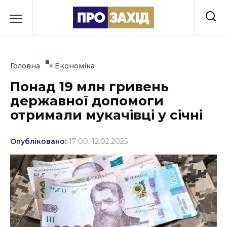
Перейти
до
РУБРИКИ
вмісту
Економіка
»
Головна
Економіка
Здоров’я
Понад 19 млн гривень
державної допомоги
Культура
отримали мукачівці у січні
Освіта
Опубліковано:
17:00, 12.02.2025
Події
Політика
Соціум
Спорт