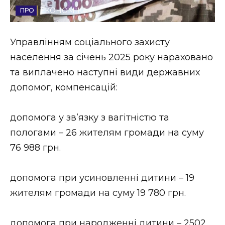
ЕКОНОМІКА
Стиль життя
Втрачений Ужгород
Управлінням соціального захисту
населення за січень 2025 року нараховано
Втрачений Ужгород (відеоверсія)
та виплачено наступні види державних
допомог, компенсацій:
ЗАКАРПАТСЬКІ НОВИНИ
допомога у зв’язку з вагітністю та
пологами – 26 жителям громади на суму
76 988 грн.
НОВИНИ ЗАХІДНОЇ УКРАЇНИ
допомога при усиновленні дитини – 19
ФОТО
жителям громади на суму 19 780 грн.
допомога при народженні дитини – 2502