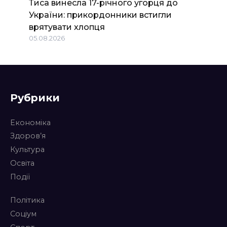
Тиса винесла 17-річного угорця до
України: прикордонники встигли
врятувати хлопця
05.08.2026
Рубрики
Економіка
Здоров’я
Культура
Освіта
Події
Політика
Соціум