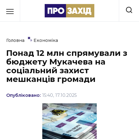
Перейти
до
РУБРИКИ
вмісту
Економіка
»
Головна
Економіка
Здоров’я
Понад 12 млн спрямували з
бюджету Мукачева на
Культура
соціальний захист
Освіта
мешканців громади
Події
Опубліковано:
15:40, 17.10.2025
Політика
Соціум
Спорт