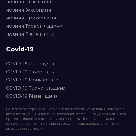
новини Львівщини
новини Закарпаття
новини Прикарпаття
новини Тернопільщини
новини Рівненщини
Covid-19
COVID-19 Львівщина
COVID-19 Закарпаття
COVID-19 Прикарпаття
COVID-19 Тернопільщина
COVID-19 Рівненщина
Всі права застережено. Повне або часткове використання матеріалів
інтернет-видання «ПроЗахід» дозволяється тільки за умови активного,
прямого, відкритого для пошукових систем гіперпосилання на
конкретну новину чи матеріал та згадки першоджерела не нижче
другого абзацу тексту.