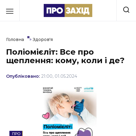
Перейти
до
РУБРИКИ
вмісту
Економіка
»
Головна
Здоров'я
Здоров’я
Поліомієліт: Все про
щеплення: кому, коли і де?
Культура
Освіта
Опубліковано:
21:00, 01.05.2024
Події
Політика
Соціум
Спорт
ЗДОРОВ'Я