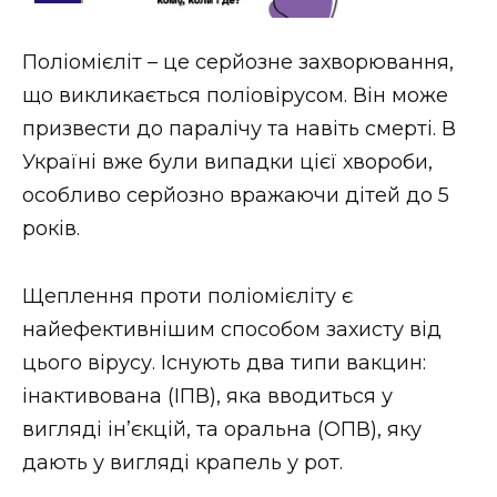
Стиль життя
Поліомієліт – це серйозне захворювання,
Втрачений Ужгород
що викликається поліовірусом. Він може
Втрачений Ужгород (відеоверсія)
призвести до паралічу та навіть смерті. В
Україні вже були випадки цієї хвороби,
особливо серйозно вражаючи дітей до 5
років.
ЗАКАРПАТСЬКІ НОВИНИ
Щеплення проти поліомієліту є
НОВИНИ ЗАХІДНОЇ УКРАЇНИ
найефективнішим способом захисту від
цього вірусу. Існують два типи вакцин:
інактивована (ІПВ), яка вводиться у
ФОТО
вигляді ін’єкцій, та оральна (ОПВ), яку
дають у вигляді крапель у рот.