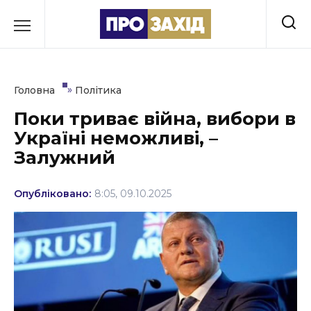
Перейти
до
РУБРИКИ
вмісту
Економіка
»
Головна
Політика
Здоров’я
Поки триває війна, вибори в
Україні неможливі, –
Культура
Залужний
Освіта
Опубліковано:
8:05, 09.10.2025
Події
Політика
Соціум
Спорт