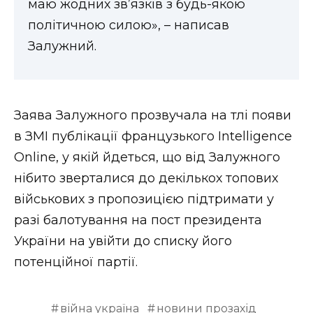
маю жодних звʼязків з будь-якою
ВІДЕО
політичною силою», – написав
Залужний.
Заява Залужного прозвучала на тлі появи
в ЗМІ публікації французького Intelligence
Online, у якій йдеться, що від Залужного
нібито зверталися до декількох топових
військових з пропозицією підтримати у
разі балотування на пост президента
України на увійти до списку його
потенційної партії.
війна україна
новини прозахід