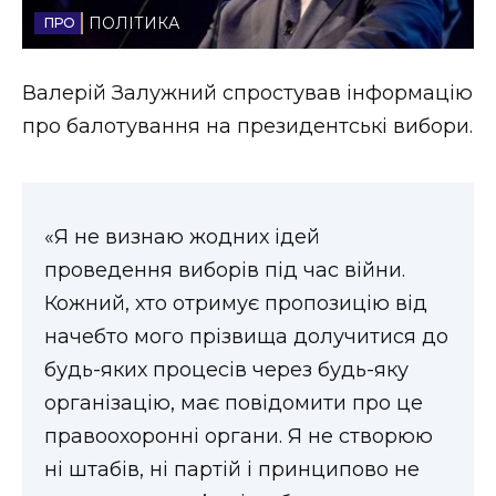
ПОЛІТИКА
Стиль життя
Втрачений Ужгород
Валерій Залужний спростував інформацію
про балотування на президентські вибори.
Втрачений Ужгород (відеоверсія)
«Я не визнаю жодних ідей
ЗАКАРПАТСЬКІ НОВИНИ
проведення виборів під час війни.
Кожний, хто отримує пропозицію від
НОВИНИ ЗАХІДНОЇ УКРАЇНИ
начебто мого прізвища долучитися до
будь-яких процесів через будь-яку
організацію, має повідомити про це
ФОТО
правоохоронні органи. Я не створюю
ні штабів, ні партій і принципово не