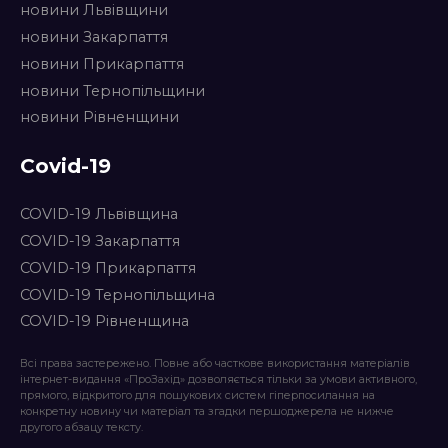
новини Львівщини
новини Закарпаття
новини Прикарпаття
новини Тернопільщини
новини Рівненщини
Covid-19
COVID-19 Львівщина
COVID-19 Закарпаття
COVID-19 Прикарпаття
COVID-19 Тернопільщина
COVID-19 Рівненщина
Всі права застережено. Повне або часткове використання матеріалів
інтернет-видання «ПроЗахід» дозволяється тільки за умови активного,
прямого, відкритого для пошукових систем гіперпосилання на
конкретну новину чи матеріал та згадки першоджерела не нижче
другого абзацу тексту.