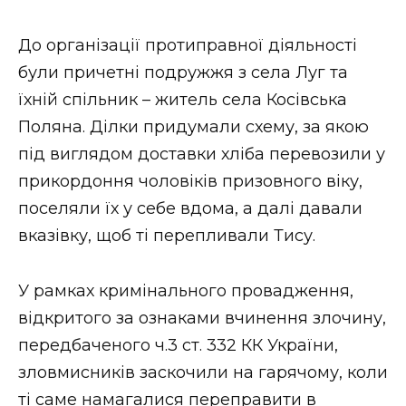
Стиль життя
До організації протиправної діяльності
Втрачений Ужгород
були причетні подружжя з села Луг та
їхній спільник – житель села Косівська
Втрачений Ужгород (відеоверсія)
Поляна. Ділки придумали схему, за якою
під виглядом доставки хліба перевозили у
прикордоння чоловіків призовного віку,
ЗАКАРПАТСЬКІ НОВИНИ
поселяли їх у себе вдома, а далі давали
вказівку, щоб ті перепливали Тису.
НОВИНИ ЗАХІДНОЇ УКРАЇНИ
У рамках кримінального провадження,
відкритого за ознаками вчинення злочину,
ФОТО
передбаченого ч.3 ст. 332 КК України,
зловмисників заскочили на гарячому, коли
ті саме намагалися переправити в