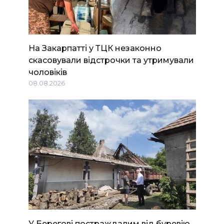
На Закарпатті у ТЦК незаконно
скасовували відстрочки та утримували
чоловіків
08.08.2026
У Берегові постраждалим від буревію