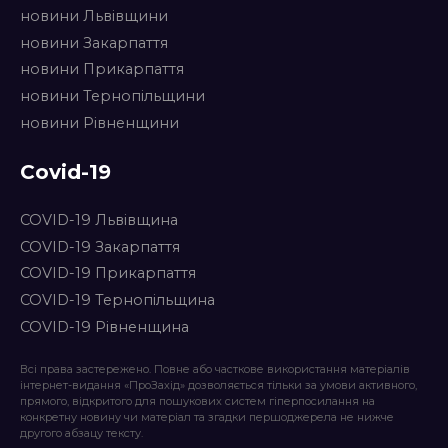
новини Львівщини
новини Закарпаття
новини Прикарпаття
новини Тернопільщини
новини Рівненщини
Covid-19
COVID-19 Львівщина
COVID-19 Закарпаття
COVID-19 Прикарпаття
COVID-19 Тернопільщина
COVID-19 Рівненщина
Всі права застережено. Повне або часткове використання матеріалів
інтернет-видання «ПроЗахід» дозволяється тільки за умови активного,
прямого, відкритого для пошукових систем гіперпосилання на
конкретну новину чи матеріал та згадки першоджерела не нижче
другого абзацу тексту.