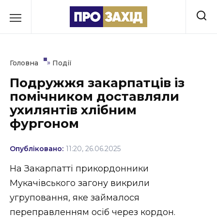
Перейти
до
РУБРИКИ
вмісту
Економіка
»
Головна
Події
Здоров’я
Подружжя закарпатців із
помічником доставляли
Культура
ухилянтів хлібним
Освіта
фургоном
Події
Опубліковано:
11:20, 26.06.2025
Політика
На Закарпатті прикордонники
Мукачівського загону викрили
Соціум
угруповання, яке займалося
Спорт
переправленням осіб через кордон.