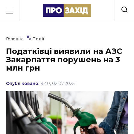
Перейти
до
РУБРИКИ
вмісту
Економіка
»
Головна
Події
Здоров’я
Податківці виявили на АЗС
Закарпаття порушень на 3
Культура
млн грн
Освіта
Опубліковано:
9:40, 02.07.2025
Події
Політика
Соціум
Спорт