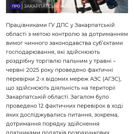
ЗАКАРПАТСЬКІ НОВИНИ
Стиль життя
Втрачений Ужгород
Працівниками ГУ ДПС у Закарпатській
області з метою контролю за дотриманням
Втрачений Ужгород (відеоверсія)
вимог чинного законодавства суб’єктами
господарювання, які здійснюють
роздрібну торгівлю пальним у травні –
ЗАКАРПАТСЬКІ НОВИНИ
червні 2025 року проведено фактичні
перевірки 2-х відомих мереж АЗС (АГЗС),
що здійснюють діяльність на території
НОВИНИ ЗАХІДНОЇ УКРАЇНИ
Закарпатській області. Загалом було
проведено 12 фактичних перевірок в ході
ФОТО
яких досліджувались питання, зокрема,
дотримання порядку здійснення
платниками податків розрахункових