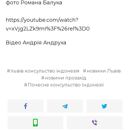
фото Романа Балука
https://youtube.com/watch?
v=xVjg2LZk9mI%3F%26rel%3D0
Відео Андрія Андруха
львів консульство індонезія
новини Львів
новини прозахід
Почесне консульство Індонезії