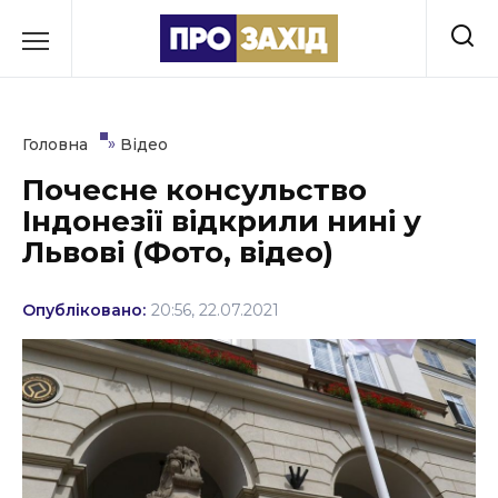
Перейти
до
РУБРИКИ
вмісту
Економіка
»
Головна
Відео
Здоров’я
Почесне консульство
Індонезії відкрили нині у
Культура
Львові (Фото, відео)
Освіта
Опубліковано:
20:56, 22.07.2021
Події
Політика
Соціум
Спорт