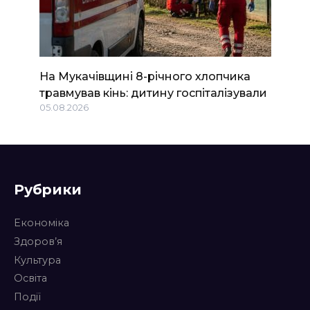
На Мукачівщині 8-річного хлопчика
травмував кінь: дитину госпіталізували
05.08.2026
Рубрики
Економіка
Здоров’я
Культура
Освіта
Події