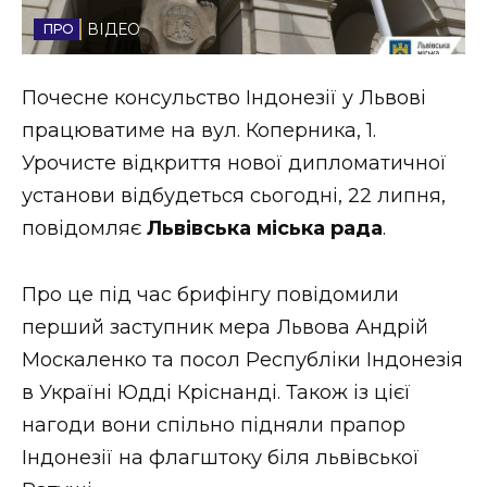
Стиль життя
ВІДЕО
Втрачений Ужгород
Почесне консульство Індонезії у Львові
Втрачений Ужгород (відеоверсія)
працюватиме на вул. Коперника, 1.
Урочисте відкриття нової дипломатичної
установи відбудеться сьогодні, 22 липня,
повідомляє
Львівська міська рада
.
ЗАКАРПАТСЬКІ НОВИНИ
Про це під час брифінгу повідомили
НОВИНИ ЗАХІДНОЇ УКРАЇНИ
перший заступник мера Львова Андрій
Москаленко та посол Республіки Індонезія
в Україні Юдді Кріснанді. Також із цієї
ФОТО
нагоди вони спільно підняли прапор
Індонезії на флагштоку біля львівської