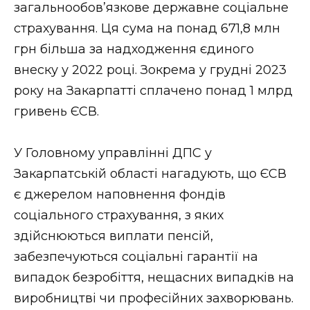
загальнообов’язкове державне соціальне
Стиль життя
страхування. Ця сума на понад 671,8 млн
Втрачений Ужгород
грн більша за надходження єдиного
внеску у 2022 році. Зокрема у грудні 2023
Втрачений Ужгород (відеоверсія)
року на Закарпатті сплачено понад 1 млрд
гривень ЄСВ.
ЗАКАРПАТСЬКІ НОВИНИ
У Головному управлінні ДПС у
Закарпатській області нагадують, що ЄСВ
є джерелом наповнення фондів
НОВИНИ ЗАХІДНОЇ УКРАЇНИ
соціального страхування, з яких
здійснюються виплати пенсій,
забезпечуються соціальні гарантії на
ФОТО
випадок безробіття, нещасних випадків на
виробництві чи професійних захворювань.