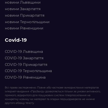
новини Львівщини
новини Закарпаття
новини Прикарпаття
новини Тернопільщини
новини Рівненщини
Covid-19
COVID-19 Львівщина
COVID-19 Закарпаття
COVID-19 Прикарпаття
COVID-19 Тернопільщина
COVID-19 Рівненщина
Всі права застережено. Повне або часткове використання матеріалів
інтернет-видання «ПроЗахід» дозволяється тільки за умови активного,
прямого, відкритого для пошукових систем гіперпосилання на
конкретну новину чи матеріал та згадки першоджерела не нижче
другого абзацу тексту.