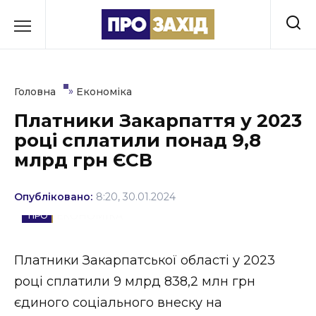
Перейти
до
РУБРИКИ
вмісту
Економіка
»
Головна
Економіка
Здоров’я
Платники Закарпаття у 2023
році сплатили понад 9,8
Культура
млрд грн ЄСВ
Освіта
Опубліковано:
8:20, 30.01.2024
Події
ЕКОНОМІКА
Політика
Платники Закарпатської області у 2023
Соціум
році сплатили 9 млрд 838,2 млн грн
Спорт
єдиного соціального внеску на