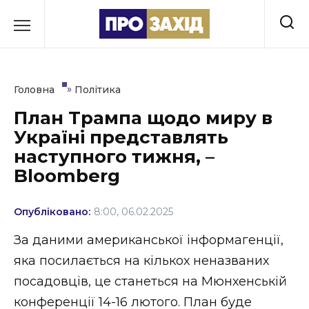
Перейти
до
РУБРИКИ
вмісту
Економіка
»
Головна
Політика
Здоров’я
План Трампа щодо миру в
Україні представлять
Культура
наступного тижня, –
Освіта
Bloomberg
Події
Опубліковано:
8:00, 06.02.2025
Політика
За даними американської інформагенції,
яка посилається на кількох неназваних
Соціум
посадовців, це станеться на Мюнхенській
Спорт
конференції 14-16 лютого. План буде