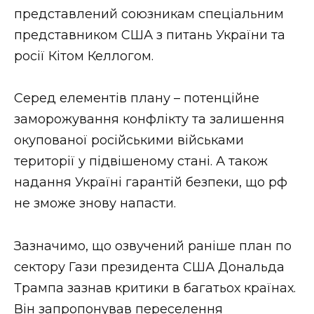
представлений союзникам спеціальним
Стиль життя
представником США з питань України та
Втрачений Ужгород
росії Кітом Келлогом.
Втрачений Ужгород (відеоверсія)
Серед елементів плану – потенційне
заморожування конфлікту та залишення
окупованої російськими військами
ЗАКАРПАТСЬКІ НОВИНИ
території у підвішеному стані. А також
надання Україні гарантій безпеки, що рф
не зможе знову напасти.
НОВИНИ ЗАХІДНОЇ УКРАЇНИ
Зазначимо, що озвучений раніше план по
ФОТО
сектору Гази президента США Дональда
Трампа зазнав критики в багатьох країнах.
Він запропонував переселення