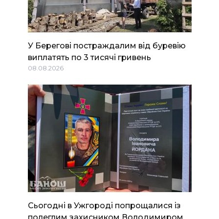
У Берегові постраждалим від буревію
виплатять по 3 тисячі гривень
08.08.2026
Сьогодні в Ужгороді попрощалися із
полеглим захисником Володимиром