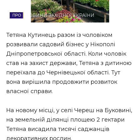
Стиль життя
НОВИНИ ЗАХІДНОЇ УКРАЇНИ
Втрачений Ужгород
Тетяна Кутинець разом із чоловіком
Втрачений Ужгород (відеоверсія)
розвивали садовий бізнес у Нікополі
Дніпропетровської області. Коли чоловік
став на захист держави, Тетяна з дитиною
ЗАКАРПАТСЬКІ НОВИНИ
переїхала до Чернівецької області. Тут
вона вирішила продовжити розвиток
власної справи.
НОВИНИ ЗАХІДНОЇ УКРАЇНИ
На новому місці, у селі Череш на Буковині,
ФОТО
на земельній ділянці площею 2 гектари
Тетяна висадила тисячі саджанців
декоративних рослин.