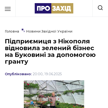
Перейти
до
РУБРИКИ
вмісту
Економіка
»
Головна
Новини Західної України
Здоров’я
Підприємиця з Нікополя
відновила зелений бізнес
Культура
на Буковині за допомогою
Освіта
гранту
Події
Опубліковано:
20:00, 19.06.2025
Політика
Соціум
Спорт