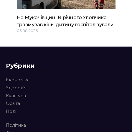
На Мукачівщині 8-річного хлопчика
травмував кінь: дитину госпіталізували
05.08.2026
Рубрики
Економіка
Здоров’я
Культура
Освіта
Події
Політика