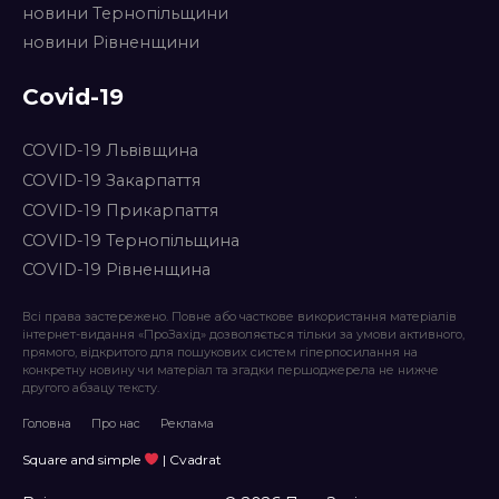
новини Тернопільщини
новини Рівненщини
Covid-19
COVID-19 Львівщина
COVID-19 Закарпаття
COVID-19 Прикарпаття
COVID-19 Тернопільщина
COVID-19 Рівненщина
Всі права застережено. Повне або часткове використання матеріалів
інтернет-видання «ПроЗахід» дозволяється тільки за умови активного,
прямого, відкритого для пошукових систем гіперпосилання на
конкретну новину чи матеріал та згадки першоджерела не нижче
другого абзацу тексту.
Головна
Про нас
Реклама
Square and simple
| Cvadrat