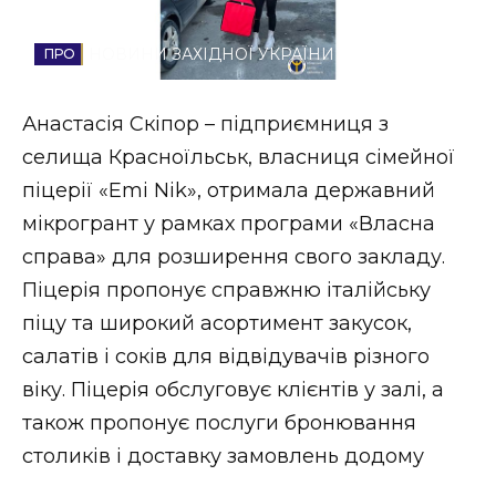
Стиль життя
НОВИНИ ЗАХІДНОЇ УКРАЇНИ
Втрачений Ужгород
Анастасія Скіпор – підприємниця з
Втрачений Ужгород (відеоверсія)
селища Красноїльськ, власниця сімейної
піцерії «Emi Nik», отримала державний
мікрогрант у рамках програми «Власна
ЗАКАРПАТСЬКІ НОВИНИ
справа» для розширення свого закладу.
Піцерія пропонує справжню італійську
піцу та широкий асортимент закусок,
НОВИНИ ЗАХІДНОЇ УКРАЇНИ
салатів і соків для відвідувачів різного
віку. Піцерія обслуговує клієнтів у залі, а
ФОТО
також пропонує послуги бронювання
столиків і доставку замовлень додому