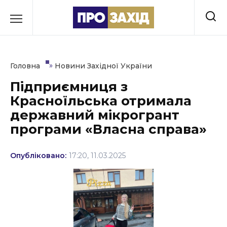
Перейти
до
РУБРИКИ
вмісту
Економіка
»
Головна
Новини Західної України
Здоров’я
Підприємниця з
Красноїльська отримала
Культура
державний мікрогрант
Освіта
програми «Власна справа»
Події
Опубліковано:
17:20, 11.03.2025
Політика
Соціум
Спорт