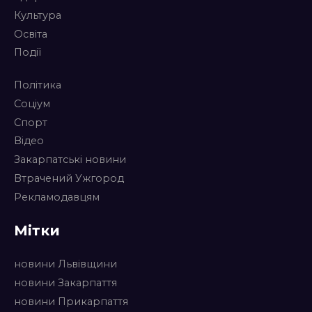
Культура
Освіта
Події
Політика
Соціум
Спорт
Відео
Закарпатські новини
Втрачений Ужгород
Рекламодавцям
Мітки
новини Львівщини
новини Закарпаття
новини Прикарпаття