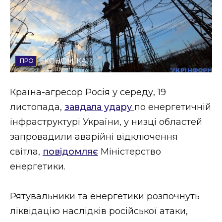
Стиль життя
Втрачений Ужгород
Втрачений Ужгород (відеоверсія)
ЕКОНОМІКА
Країна-агресор Росія у середу, 19
ЗАКАРПАТСЬКІ НОВИНИ
листопада,
завдала удару
по енергетичній
інфраструктурі України, у низці областей
запровадили аварійні відключення
НОВИНИ ЗАХІДНОЇ УКРАЇНИ
світла,
повідомляє
Міністерство
енергетики.
ФОТО
Рятувальники та енергетики розпочнуть
ліквідацію наслідків російської атаки,