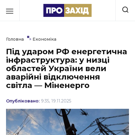
Перейти
до
РУБРИКИ
вмісту
Економіка
»
Головна
Економіка
Здоров’я
Під ударом РФ енергетична
інфраструктура: у низці
Культура
областей України вели
Освіта
аварійні відключення
світла — Міненерго
Події
Політика
Опубліковано:
9:35, 19.11.2025
Соціум
Спорт