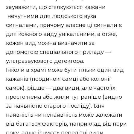
зауважити, що спілкуються кажани
нечутними для людського вуха
сигналами, причому власне ці сигнали є
для кожного виду унікальними, а отже,
кожен вид можна визначити за
допомогою спеціального приладу —
ультразвукового детектора.
Інколи в храмі може бути тільки один вид
кажанів (поодинокі самці або колонії
самок), рідше — два види, але часто їх
просто нема або жили тут раніше (видно
за наявністю старого посліду). Їхня
наявність чи ненаявність може залежати
від багатьох факторів, наприклад від пори
року, адже існують перелітні види