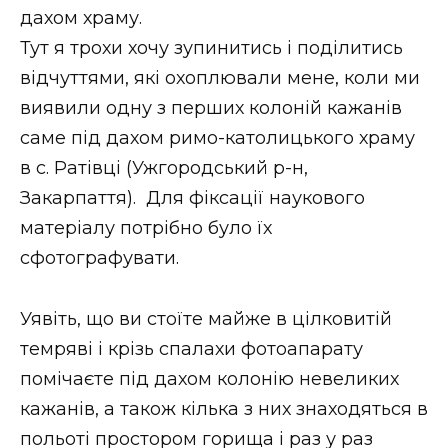
дахом храму.
Тут я трохи хочу зупинитись і поділитись
відчуттями, які охоплювали мене, коли ми
виявили одну з перших колоній кажанів
саме під дахом римо-католицького храму
в с. Ратівці (Ужгородський р-н,
Закарпаття). Для фіксації наукового
матеріалу потрібно було їх
сфотографувати.
Уявіть, що ви стоїте майже в цілковитій
темряві і крізь спалахи фотоапарату
помічаєте під дахом колонію невеликих
кажанів, а також кілька з них знаходяться в
польоті простором горища і раз у раз