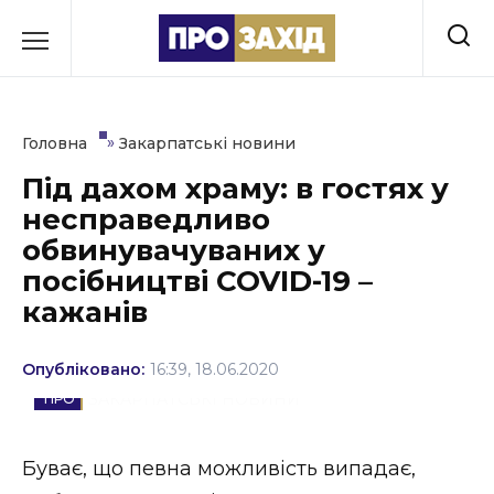
Перейти
до
РУБРИКИ
вмісту
Економіка
»
Головна
Закарпатські новини
Здоров’я
Під дахом храму: в гостях у
несправедливо
Культура
обвинувачуваних у
Освіта
посібництві COVID-19 –
кажанів
Події
Політика
Опубліковано:
16:39, 18.06.2020
ЗАКАРПАТСЬКІ НОВИНИ
Соціум
Буває, що певна можливість випадає,
Спорт