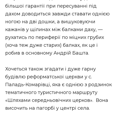
більшої гарантії при пересуванні під
дахом доводиться завжди ставати однією
ногою на дві дошки, а вишуковуючи
кажанів у щілинах між балками даху, —
рухатись по периферії по міцних грубих
(хоча теж дуже старих) балках, як це і
робив в основному Андрій Башта.
Хочеться також згадати і дуже гарну
будівлю реформатської церкви у с.
Паладь-Комарівці, яка є однією з родзинок
тематичного туристичного маршруту
«Шляхами середньовічних церков». Вона
височить на пагорбі у центрі села.