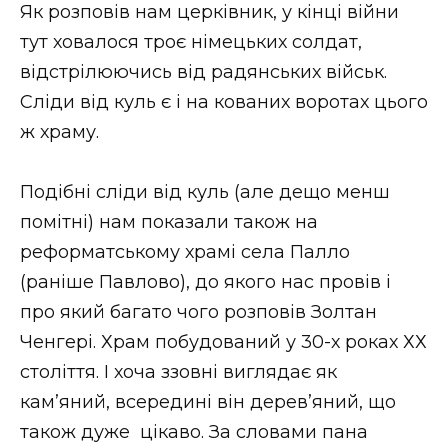
Як розповів нам церківник, у кінці війни
тут ховалося троє німецьких солдат,
відстрілюючись від радянських військ.
Сліди від куль є і на кованих воротах цього
ж храму.
Подібні сліди від куль (але дещо менш
помітні) нам показали також на
реформатському храмі села Палло
(раніше Павлово), до якого нас провів і
про який багато чого розповів Золтан
Ченгері. Храм побудований у 30-х роках ХХ
століття. І хоча ззовні виглядає як
кам’яний, всередині він дерев’яний, що
також дуже цікаво. За словами пана