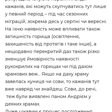
кажанів, які можуть скупчуватись тут лише
у певний період – під час сезонних
міграцій, зокрема десь у серпні чи вересні.
На їхню наявність може впливати також
затишність горища (освітлення,
захищеність від протягів і таке інше), а
нещодавно перекритий дах також різко
зменшує ймовірність наявності
рукокрилих на горищах чи під дахом
храмових веж… Якщо на даху храму
завелась куниця чи сови, то кажанів тут
вже навряд чи знайдеш. Сови, до речі,
теж були виявлені паном Андрієм у
деяких храмах.
Дуже цікавим є процес дослідження