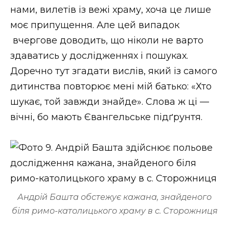
нами, вилетів із вежі храму, хоча це лише
моє припущення. Але цей випадок
вчергове доводить, що ніколи не варто
здаватись у дослідженнях і пошуках.
Доречно тут згадати вислів, який із самого
дитинства повторює мені мій батько: «Хто
шукає, той завжди знайде». Слова ж ці —
вічні, бо мають Євангельське підґрунтя.
Андрій Башта обстежує кажана, знайденого
біля римо-католицького храму в с. Сторожниця