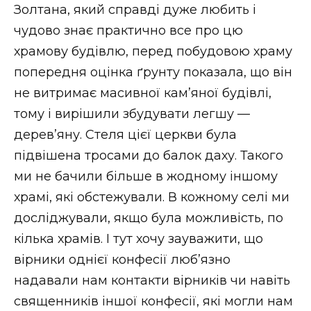
Золтана, який справді дуже любить і
чудово знає практично все про цю
храмову будівлю, перед побудовою храму
попередня оцінка ґрунту показала, що він
не витримає масивної кам’яної будівлі,
тому і вирішили збудувати легшу —
дерев’яну. Стеля цієї церкви була
підвішена тросами до балок даху. Такого
ми не бачили більше в жодному іншому
храмі, які обстежували. В кожному селі ми
досліджували, якщо була можливість, по
кілька храмів. І тут хочу зауважити, що
вірники однієї конфесії люб’язно
надавали нам контакти вірників чи навіть
священників іншої конфесії, які могли нам