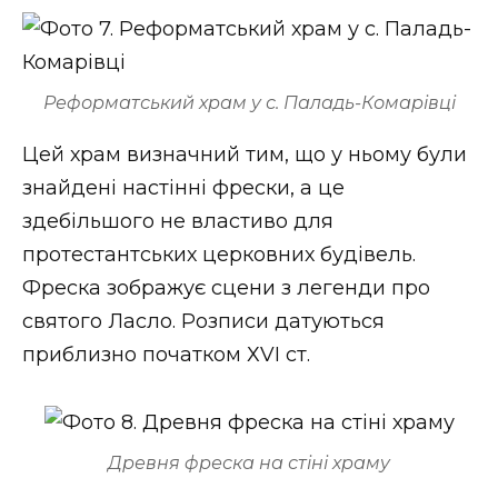
Реформатський храм у с. Паладь-Комарівці
Цей храм визначний тим, що у ньому були
знайдені настінні фрески, а це
здебільшого не властиво для
протестантських церковних будівель.
Фреска зображує сцени з легенди про
святого Ласло. Розписи датуються
приблизно початком ХVI ст.
Древня фреска на стіні храму