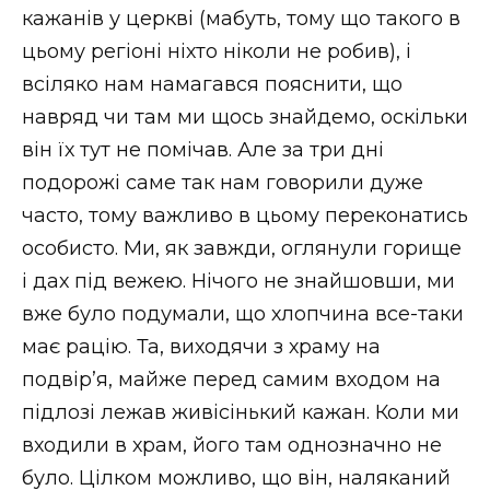
кажанів у церкві (мабуть, тому що такого в
цьому регіоні ніхто ніколи не робив), і
всіляко нам намагався пояснити, що
навряд чи там ми щось знайдемо, оскільки
він їх тут не помічав. Але за три дні
подорожі саме так нам говорили дуже
часто, тому важливо в цьому переконатись
особисто. Ми, як завжди, оглянули горище
і дах під вежею. Нічого не знайшовши, ми
вже було подумали, що хлопчина все-таки
має рацію. Та, виходячи з храму на
подвір’я, майже перед самим входом на
підлозі лежав живісінький кажан. Коли ми
входили в храм, його там однозначно не
було. Цілком можливо, що він, наляканий