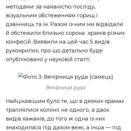
методами: за наявністю посліду,
візуальним обстеженням горищ і
дзвінниць та ін. Разом із ним ми відвідали
й обстежили близько сорока храмів різних
конфесій. Виявили на цей час 5 видів
рукокрилих, про що детально буде
опубліковано у науковій статті.
Вечірниця руда
Найцікавішим було те, що в деяких храмах
траплялися колонії не одного, а двох
видів кажанів, до того ж одна із них
знаходилася під дахом вежі, а інша — під