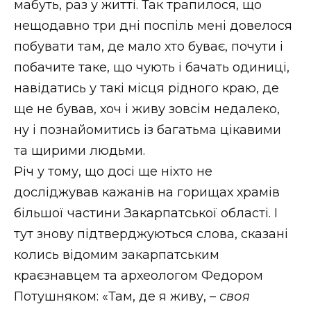
мабуть, раз у житті. Так трапилося, що
Стиль життя
нещодавно три дні поспіль мені довелося
побувати там, де мало хто буває, почути і
Втрачений Ужгород
побачите таке, що чують і бачать одиниці,
Втрачений Ужгород (відеоверсія)
навідатись у такі місця рідного краю, де
ще не бував, хоч і живу зовсім недалеко,
ну і познайомитись із багатьма цікавими
ЗАКАРПАТСЬКІ НОВИНИ
та щирими людьми.
Річ у тому, що досі ще ніхто не
досліджував кажанів на горищах храмів
НОВИНИ ЗАХІДНОЇ УКРАЇНИ
більшої частини Закарпатської області. І
тут знову підтверджуються слова, сказані
колись відомим закарпатським
ФОТО
краєзнавцем та археологом Федором
Потушняком: «Там, де я живу, –
своя