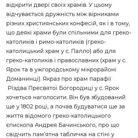
відкрити двері своїх храмів. У цьому
відчувається дружність між вірниками
різних християнських конфесій, як і в тому,
що деякі храми були спільними для греко-
католиків і римо-католиків (греко-
католицький храм у с. Палло) або для
греко-католиків і православних (храм у с.
Ярок та в ужгородському мікрорайоні
Доманинці). Якраз про храм парафії
Різдва Пресвятої Богородиці у с. Ярок
хочеться наголосити. Він був збудований
ще у 1802 році, а почав будуватися ще за
життя відомого греко-католицького
єпископа Андрея Бачинського, про що
свідчить пам’ятна табличка на стіні у