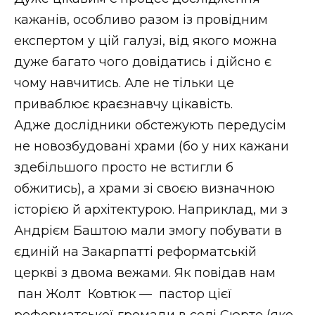
кажанів, особливо разом із провідним
експертом у цій галузі, від якого можна
дуже багато чого довідатись і дійсно є
чому навчитись. Але не тільки це
приваблює краєзнавчу цікавість.
Адже дослідники обстежують передусім
не новозбудовані храми (бо у них кажани
здебільшого просто не встигли б
обжитись), а храми зі своєю визначною
історією й архітектурою. Наприклад, ми з
Андрієм Баштою мали змогу побувати в
єдиній на Закарпатті реформатській
церкві з двома вежами. Як повідав нам
пан Жолт Ковтюк — пастор цієї
реформатської громади в селі Сюрте (яке