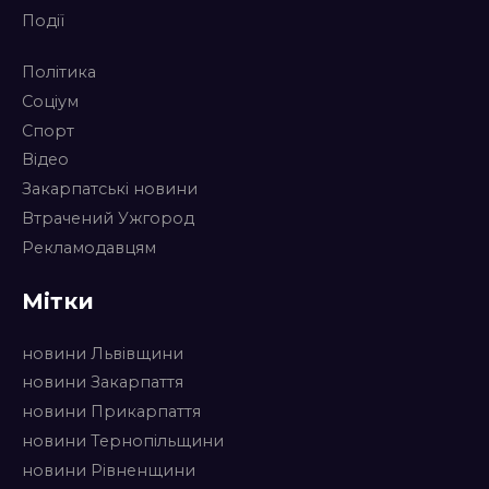
Події
Політика
Соціум
Спорт
Відео
Закарпатські новини
Втрачений Ужгород
Рекламодавцям
Мітки
новини Львівщини
новини Закарпаття
новини Прикарпаття
новини Тернопільщини
новини Рівненщини