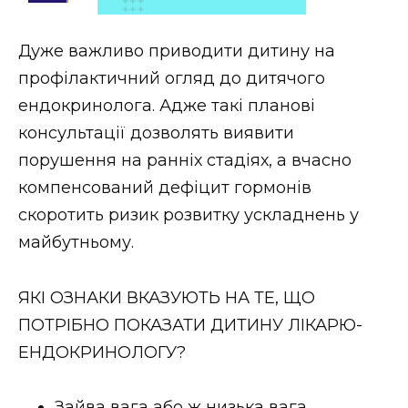
Стиль життя
Дуже важливо приводити дитину на
Втрачений Ужгород
профілактичний огляд до дитячого
Втрачений Ужгород (відеоверсія)
ендокринолога. Адже такі планові
консультації дозволять виявити
порушення на ранніх стадіях, а вчасно
компенсований дефіцит гормонів
ЗАКАРПАТСЬКІ НОВИНИ
скоротить ризик розвитку ускладнень у
майбутньому.
НОВИНИ ЗАХІДНОЇ УКРАЇНИ
ЯКІ ОЗНАКИ ВКАЗУЮТЬ НА ТЕ, ЩО
ПОТРІБНО ПОКАЗАТИ ДИТИНУ ЛІКАРЮ-
ФОТО
ЕНДОКРИНОЛОГУ?
Зайва вага або ж низька вага