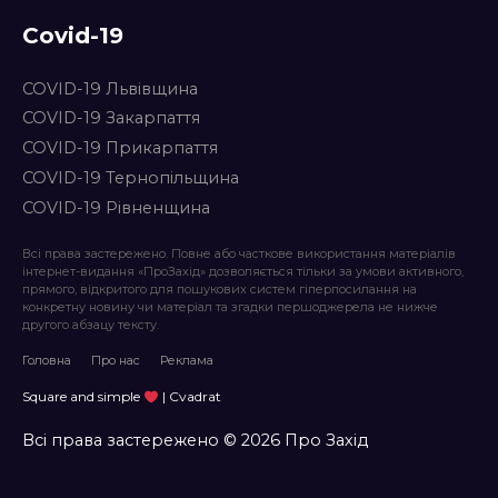
Covid-19
COVID-19 Львівщина
COVID-19 Закарпаття
COVID-19 Прикарпаття
COVID-19 Тернопільщина
COVID-19 Рівненщина
Всі права застережено. Повне або часткове використання матеріалів
інтернет-видання «ПроЗахід» дозволяється тільки за умови активного,
прямого, відкритого для пошукових систем гіперпосилання на
конкретну новину чи матеріал та згадки першоджерела не нижче
другого абзацу тексту.
Головна
Про нас
Реклама
Square and simple
| Cvadrat
Всі права застережено © 2026 Про Захід