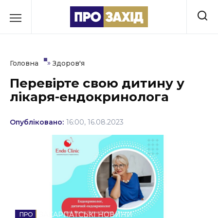
Перейти
до
РУБРИКИ
вмісту
Економіка
»
Головна
Здоров'я
Здоров’я
Перевірте свою дитину у
лікаря-ендокринолога
Культура
Освіта
Опубліковано:
16:00, 16.08.2023
Події
Політика
Соціум
Спорт
ЗАКАРПАТСЬКІ НОВИНИ