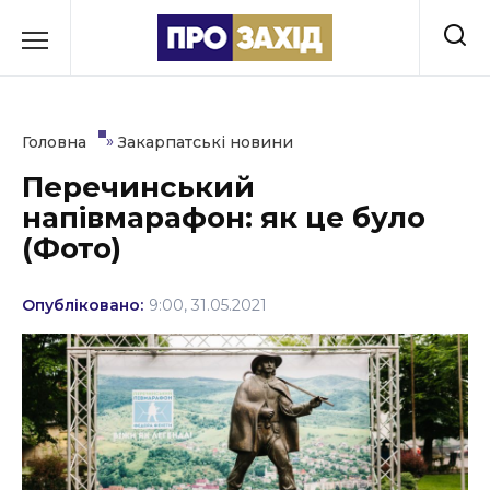
Перейти
до
РУБРИКИ
вмісту
Економіка
»
Головна
Закарпатські новини
Здоров’я
Перечинський
напівмарафон: як це було
Культура
(Фото)
Освіта
Опубліковано:
9:00, 31.05.2021
Події
Політика
Соціум
Спорт