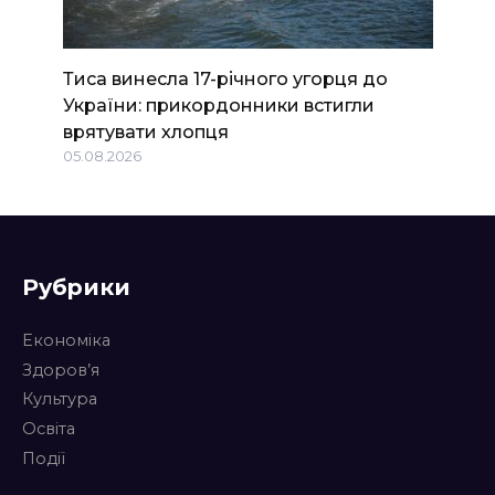
Тиса винесла 17-річного угорця до
України: прикордонники встигли
врятувати хлопця
05.08.2026
Рубрики
Економіка
Здоров’я
Культура
Освіта
Події