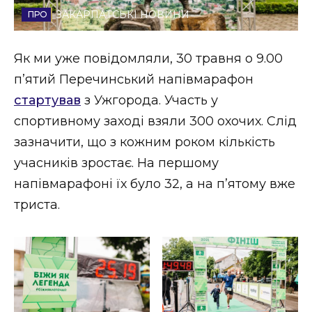
ЗАКАРПАТСЬКІ НОВИНИ
Стиль життя
Втрачений Ужгород
Як ми уже повідомляли, 30 травня о 9.00
п’ятий Перечинський напівмарафон
Втрачений Ужгород (відеоверсія)
стартував
з Ужгорода. Участь у
спортивному заході взяли 300 охочих. Слід
зазначити, що з кожним роком кількість
ЗАКАРПАТСЬКІ НОВИНИ
учасників зростає. На першому
напівмарафоні їх було 32, а на п’ятому вже
триста.
НОВИНИ ЗАХІДНОЇ УКРАЇНИ
ФОТО