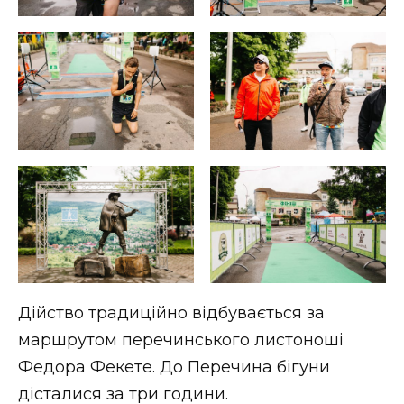
Дійство традиційно відбувається за
маршрутом перечинського листоноші
Федора Фекете. До Перечина бігуни
дісталися за три години.