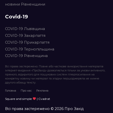
новини Рівненщини
Covid-19
COVID-19 Львівщина
COVID-19 Закарпаття
COVID-19 Прикарпаття
COVID-19 Тернопільщина
COVID-19 Рівненщина
Всі права застережено. Повне або часткове використання матеріалів
інтернет-видання «ПроЗахід» дозволяється тільки за умови активного,
прямого, відкритого для пошукових систем гіперпосилання на
конкретну новину чи матеріал та згадки першоджерела не нижче
другого абзацу тексту.
Головна
Про нас
Реклама
Square and simple
| Cvadrat
Всі права застережено © 2026 Про Захід