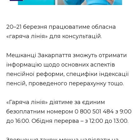
Стиль життя
Втрачений Ужгород
20–21 березня працюватиме обласна
Втрачений Ужгород (відеоверсія)
«гаряча лінія» для консультацій.
Мешканці Закарпаття зможуть отримати
інформацію щодо основних аспектів
ЗАКАРПАТСЬКІ НОВИНИ
пенсійної реформи, специфіки індексації
пенсій, проведеного перерахунку тощо.
НОВИНИ ЗАХІДНОЇ УКРАЇНИ
«Гаряча лінія» діятиме за єдиним
безоплатним номером 0 800 501 484 з 9:00
ФОТО
до 16:00. Обідня перерва – з 12:00 до 13:00.
Звернення також можна надіслати на