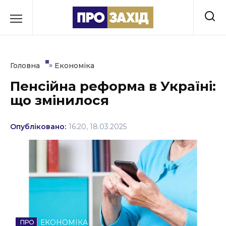
Перейти
до
РУБРИКИ
вмісту
Економіка
»
Головна
Економіка
Здоров’я
Пенсійна реформа в Україні:
що змінилося
Культура
Освіта
Опубліковано:
16:20, 18.03.2025
Події
Політика
Соціум
Спорт
ЕКОНОМІКА