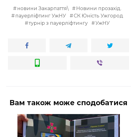
новини Закарпаття\
Новини прозахід.
пауерліфтинг УжНУ
СК Юність Ужгород
турнір з пауерліфтингу
УжНУ
Вам також може сподобатися