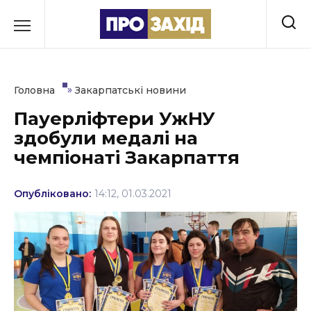
Перейти
до
РУБРИКИ
вмісту
Економіка
»
Головна
Закарпатські новини
Здоров’я
Пауерліфтери УжНУ
здобули медалі на
Культура
чемпіонаті Закарпаття
Освіта
Опубліковано:
14:12, 01.03.2021
Події
Політика
Соціум
Спорт