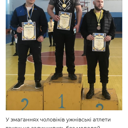
У змаганнях чоловіків ужнівські атлети