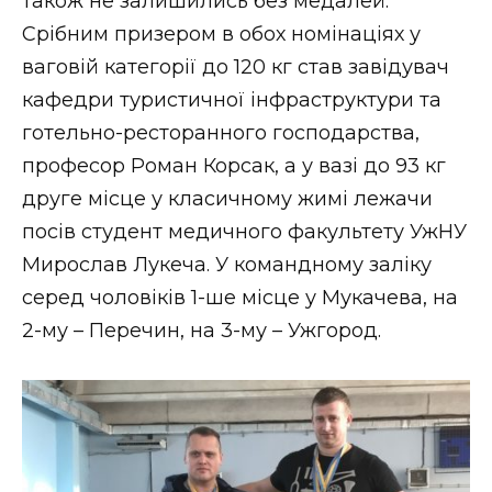
також не залишились без медалей.
Срібним призером в обох номінаціях у
ваговій категорії до 120 кг став завідувач
кафедри туристичної інфраструктури та
готельно-ресторанного господарства,
професор Роман Корсак, а у вазі до 93 кг
друге місце у класичному жимі лежачи
посів студент медичного факультету УжНУ
Мирослав Лукеча. У командному заліку
серед чоловіків 1-ше місце у Мукачева, на
2-му – Перечин, на 3-му – Ужгород.