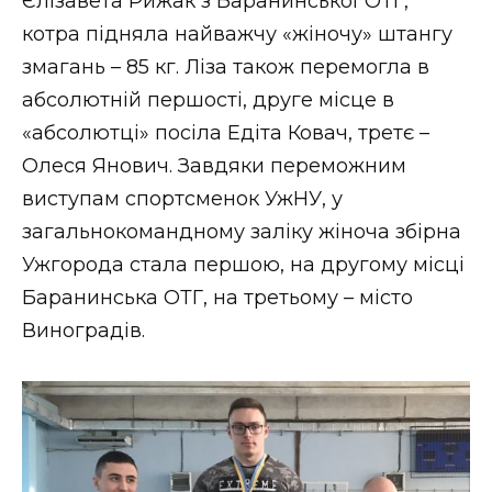
Єлізавета Рижак з Баранинської ОТГ,
котра підняла найважчу «жіночу» штангу
змагань – 85 кг. Ліза також перемогла в
абсолютній першості, друге місце в
«абсолютці» посіла Едіта Ковач, третє –
Олеся Янович. Завдяки переможним
виступам спортсменок УжНУ, у
загальнокомандному заліку жіноча збірна
Ужгорода стала першою, на другому місці
Баранинська ОТГ, на третьому – місто
Виноградів.