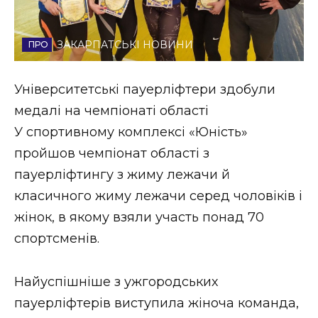
Стиль життя
ЗАКАРПАТСЬКІ НОВИНИ
Втрачений Ужгород
Втрачений Ужгород (відеоверсія)
Університетські пауерліфтери здобули
медалі на чемпіонаті області
У спортивному комплексі «Юність»
ЗАКАРПАТСЬКІ НОВИНИ
пройшов чемпіонат області з
пауерліфтингу з жиму лежачи й
класичного жиму лежачи серед чоловіків і
НОВИНИ ЗАХІДНОЇ УКРАЇНИ
жінок, в якому взяли участь понад 70
спортсменів.
ФОТО
Найуспішніше з ужгородських
пауерліфтерів виступила жіноча команда,