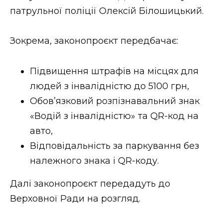
патрульної поліції Олексій Білошицький.
Стиль життя
Втрачений Ужгород
Зокрема, законопроєкт передбачає:
Втрачений Ужгород (відеоверсія)
Підвищення штрафів на місцях для
людей з інвалідністю до 5100 грн,
Обов’язковий розпізнавальний знак
ЗАКАРПАТСЬКІ НОВИНИ
«Водій з інвалідністю» та QR-код на
авто,
Відповідальність за паркування без
НОВИНИ ЗАХІДНОЇ УКРАЇНИ
належного знака і QR-коду.
Далі законопроєкт передадуть до
ФОТО
Верховної Ради на розгляд.