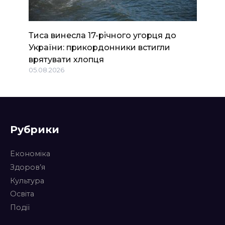
Тиса винесла 17-річного угорця до
України: прикордонники встигли
врятувати хлопця
05.08.2026
Рубрики
Економіка
Здоров’я
Культура
Освіта
Події