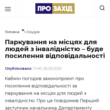
Перейти
до
РУБРИКИ
вмісту
Економіка
»
Головна
Соціум
Здоров’я
Паркування на місцях для
людей з інвалідністю – буде
Культура
посилення відповідальності
Освіта
Опубліковано:
11:40, 26.06.2025
Події
Кабмін погодив законопроєкт про
Політика
посилення відповідальності за
паркування на місцях для людей з
Соціум
інвалідністю. Про це повідомив Перший
Спорт
заступник начальника Департаменту