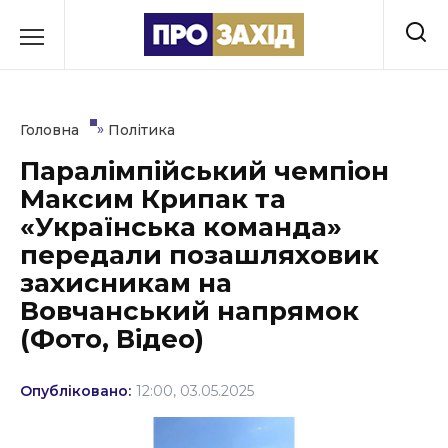
Перейти
до
РУБРИКИ
вмісту
Економіка
»
Головна
Політика
Здоров’я
Паралімпійський чемпіон
Максим Крипак та
Культура
«Українська команда»
Освіта
передали позашляховик
захисникам на
Події
Вовчанський напрямок
(Фото, Відео)
Політика
Соціум
Опубліковано:
12:00, 03.05.2025
Спорт