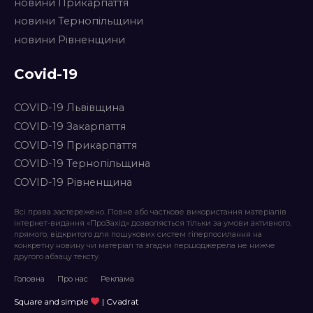
новини Прикарпаття
новини Тернопільщини
новини Рівненщини
Covid-19
COVID-19 Львівщина
COVID-19 Закарпаття
COVID-19 Прикарпаття
COVID-19 Тернопільщина
COVID-19 Рівненщина
Всі права застережено. Повне або часткове використання матеріалів
інтернет-видання «ПроЗахід» дозволяється тільки за умови активного,
прямого, відкритого для пошукових систем гіперпосилання на
конкретну новину чи матеріал та згадки першоджерела не нижче
другого абзацу тексту.
Головна
Про нас
Реклама
Square and simple
| Cvadrat