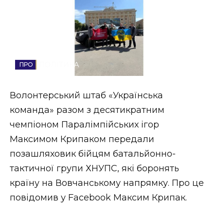
Стиль життя
Втрачений Ужгород
Втрачений Ужгород (відеоверсія)
ПОЛІТИКА
Волонтерський штаб «Українська
ЗАКАРПАТСЬКІ НОВИНИ
команда» разом з десятикратним
чемпіоном Паралімпійських ігор
Максимом Крипаком передали
НОВИНИ ЗАХІДНОЇ УКРАЇНИ
позашляховик бійцям батальйонно-
тактичної групи ХНУПС, які боронять
країну на Вовчанському напрямку. Про це
ФОТО
повідомив у Facebook Максим Крипак.