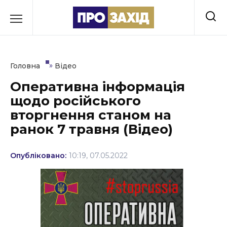
Перейти
до
РУБРИКИ
вмісту
Економіка
»
Головна
Відео
Здоров’я
Оперативна інформація
щодо російського
Культура
вторгнення станом на
Освіта
ранок 7 травня (Відео)
Події
Опубліковано:
10:19, 07.05.2022
Політика
Соціум
Спорт