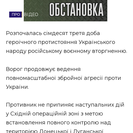
Стиль життя
ВІДЕО
Втрачений Ужгород
Розпочалась сімдесят третя доба
Втрачений Ужгород (відеоверсія)
героїчного протистояння Українського
народу російському воєнному вторгненню.
ЗАКАРПАТСЬКІ НОВИНИ
Ворог продовжує ведення
повномасштабної збройної агресії проти
України.
НОВИНИ ЗАХІДНОЇ УКРАЇНИ
Противник не припиняє наступальних дій
ФОТО
у Східній операційній зоні з метою
встановлення повного контролю над
територією Донецької і Луганської