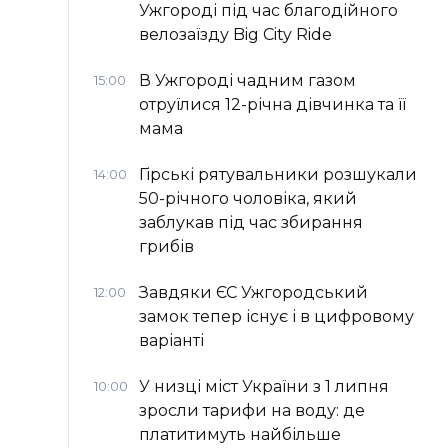
Ужгороді під час благодійного
велозаїзду Big Сity Ride
В Ужгороді чадним газом
15:00
отруїлися 12-річна дівчинка та її
мама
Гірські рятувальники розшукали
14:00
50-річного чоловіка, який
заблукав під час збирання
грибів
Завдяки ЄС Ужгородський
12:00
замок тепер існує і в цифровому
варіанті
У низці міст України з 1 липня
10:00
зросли тарифи на воду: де
платитимуть найбільше