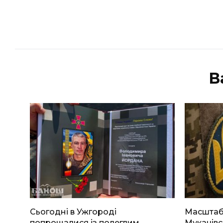
В
Сьогодні в Ужгороді
Масштабн
попрощалися із полеглим
Мукачівс