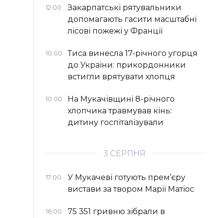
Закарпатські рятувальники
12:00
допомагають гасити масштабні
лісові пожежі у Франції
Тиса винесла 17-річного угорця
10:00
до України: прикордонники
встигли врятувати хлопця
На Мукачівщині 8-річного
10:00
хлопчика травмував кінь:
дитину госпіталізували
3 СЕРПНЯ
У Мукачеві готують прем’єру
17:00
вистави за твором Марії Матіос
75 351 гривню зібрали в
16:00