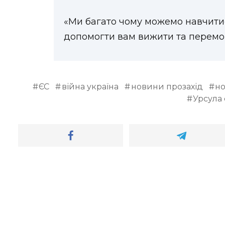
«Ми багато чому можемо навчитис
допомогти вам вижити та перемог
ЄС
війна україна
новини прозахід
но
Урсула