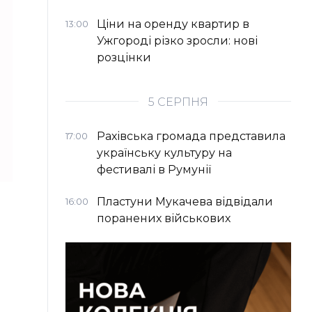
Ціни на оренду квартир в
13:00
Ужгороді різко зросли: нові
розцінки
5 СЕРПНЯ
Рахівська громада представила
17:00
українську культуру на
фестивалі в Румунії
Пластуни Мукачева відвідали
16:00
поранених військових