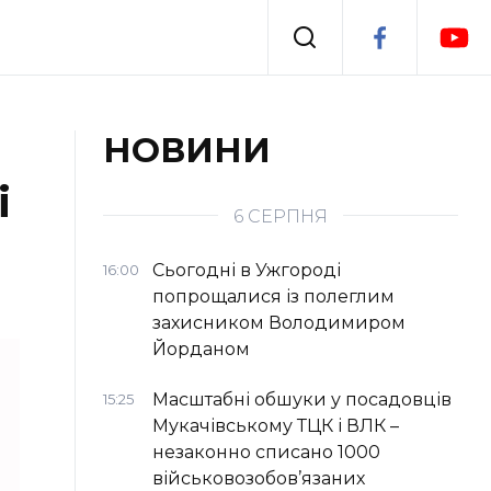
Події
НОВИНИ
і
я
Втрачений Ужгород
6 СЕРПНЯ
Сьогодні в Ужгороді
16:00
попрощалися із полеглим
захисником Володимиром
Йорданом
Масштабні обшуки у посадовців
15:25
Мукачівському ТЦК і ВЛК –
незаконно списано 1000
військовозобов’язаних