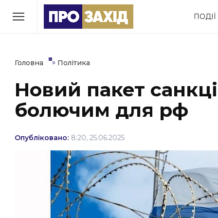
Перейти
ПОДІЇ
до
РУБРИКИ
вмісту
Економіка
Здоров’я
»
Головна
Політика
Новий пакет санкці
Політика
Соціум
болючим для рф
Втрачений Ужгород
(відеоверсія)
Опубліковано:
8:20, 25.06.2025
ЗАКАРПАТСЬКІ НОВИНИ