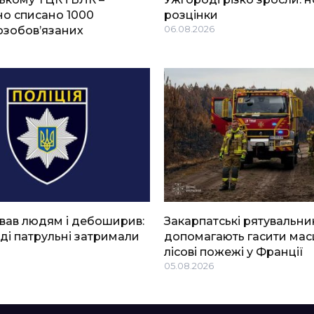
о списано 1000
розцінки
озобов’язаних
06.08.2026
вав людям і дебоширив:
Закарпатські рятувальни
ді патрульні затримали
допомагають гасити мас
лісові пожежі у Франції
05.08.2026