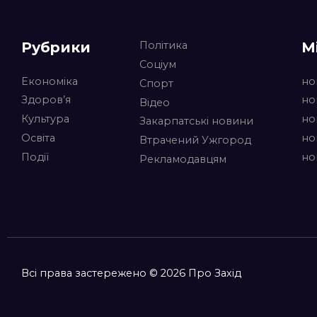
Рубрики
М
Політика
Соціум
Економіка
но
Спорт
Здоров’я
но
Відео
Культура
но
Закарпатські новини
Освіта
но
Втрачений Ужгород
Події
но
Рекламодавцям
Всі права застережено © 2026 Про Захід