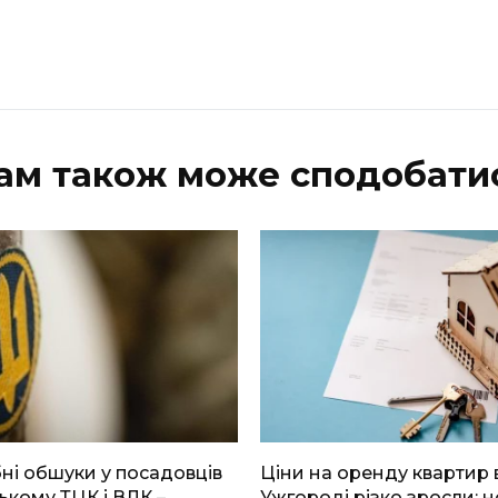
ам також може сподобати
і обшуки у посадовців
Ціни на оренду квартир 
ькому ТЦК і ВЛК –
Ужгороді різко зросли: н