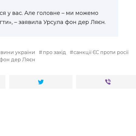
я у вас. Але головне – ми можемо
ти», – заявила Урсула фон дер Ляєн.
вини україни
про захід
санкції ЄС проти росії
 фон дер Ляєн