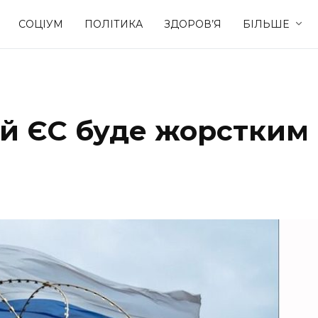
СОЦІУМ
ПОЛІТИКА
ЗДОРОВ’Я
БІЛЬШЕ
Культура
Освіта
й ЄС буде жорстким 
Спорт
Стиль житт