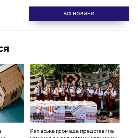
ВСІ НОВИНИ
ся
в
Рахівська громада представила
ові
українську культуру на фестивалі