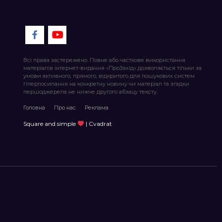
Всі права застережено. Повне або часткове використання
матеріалів інтернет-видання «ПроЗахід» дозволяється тільки за
умови активного, прямого, відкритого для пошукових систем
гіперпосилання на конкретну новину чи матеріал та згадки
першоджерела не нижче другого абзацу тексту.
Головна
Про нас
Реклама
Square and simple
| Cvadrat