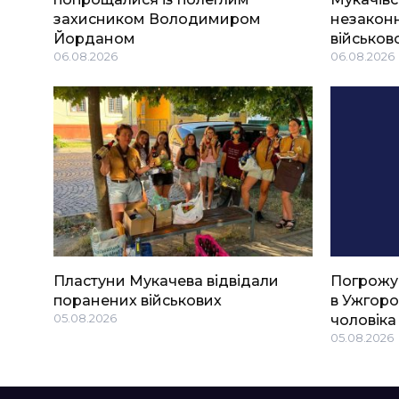
захисником Володимиром
незаконн
Йорданом
військов
06.08.2026
06.08.2026
Пластуни Мукачева відвідали
Погрожу
поранених військових
в Ужгоро
05.08.2026
чоловіка
05.08.2026