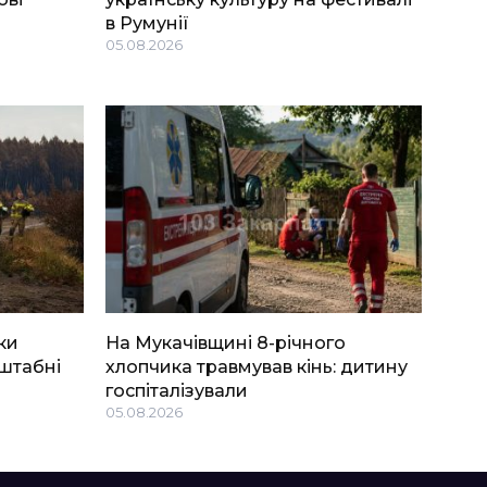
в Румунії
05.08.2026
ки
На Мукачівщині 8-річного
штабні
хлопчика травмував кінь: дитину
госпіталізували
05.08.2026