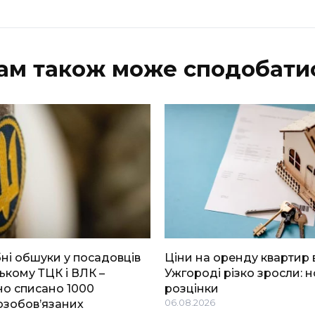
ам також може сподобати
і обшуки у посадовців
Ціни на оренду квартир 
ькому ТЦК і ВЛК –
Ужгороді різко зросли: н
о списано 1000
розцінки
озобов’язаних
06.08.2026