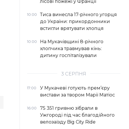
лісові пожежі у Франції
Тиса винесла 17-річного угорця
10:00
до України: прикордонники
встигли врятувати хлопця
На Мукачівщині 8-річного
10:00
хлопчика травмував кінь:
дитину госпіталізували
3 СЕРПНЯ
У Мукачеві готують прем’єру
17:00
вистави за твором Марії Матіос
75 351 гривню зібрали в
16:00
Ужгороді під час благодійного
велозаїзду Big Сity Ride