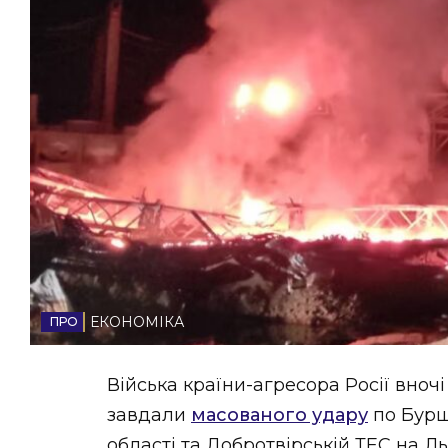
НОВИНИ ЗАХІДНОЇ УКРАЇНИ
ФОТО
ВІДЕО
ЕКОНОМІКА
Війська країни-агресора Росії вночі 
завдали
масованого удару
по Бурш
області та Добротвірській ТЕС на Л