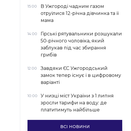
В Ужгороді чадним газом
15:00
отруїлися 12-річна дівчинка та її
мама
Гірські рятувальники розшукали
14:00
50-річного чоловіка, який
заблукав під час збирання
грибів
Завдяки ЄС Ужгородський
12:00
замок тепер існує і в цифровому
варіанті
У низці міст України з 1 липня
10:00
зросли тарифи на воду: де
платитимуть найбільше
ВСІ НОВИНИ