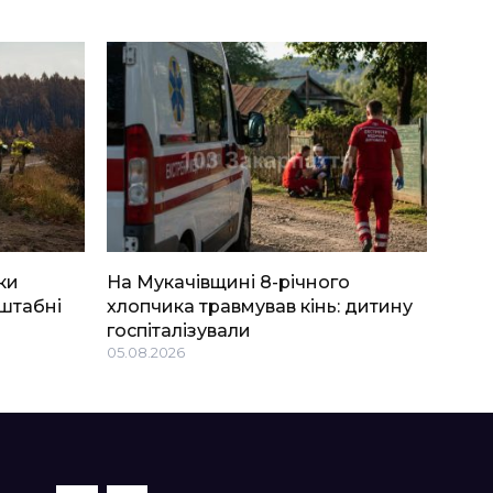
ки
На Мукачівщині 8-річного
штабні
хлопчика травмував кінь: дитину
госпіталізували
05.08.2026