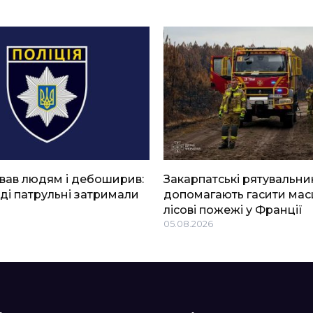
вав людям і дебоширив:
Закарпатські рятувальни
ді патрульні затримали
допомагають гасити мас
лісові пожежі у Франції
05.08.2026