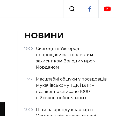
Події
НОВИНИ
я
Втрачений Ужгород
Сьогодні в Ужгороді
16:00
попрощалися із полеглим
захисником Володимиром
Йорданом
Масштабні обшуки у посадовців
15:25
Мукачівському ТЦК і ВЛК –
незаконно списано 1000
військовозобов’язаних
Ціни на оренду квартир в
13:00
Ужгороді різко зросли: нові