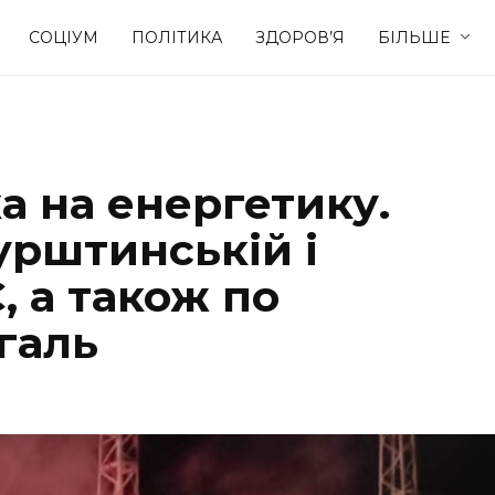
СОЦІУМ
ПОЛІТИКА
ЗДОРОВ’Я
БІЛЬШЕ
Культура
Освіта
а на енергетику.
Спорт
Стиль житт
урштинській і
, а також по
галь