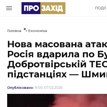
Перейти
ПОДІЇ
до
РУБРИКИ
вмісту
Економіка
Здоров’я
»
Головна
Економіка
Нова масована атак
Політика
Соціум
Росія вдарила по Б
Втрачений Ужгород
(відеоверсія)
Добротвірській ТЕС
підстанціях — Шми
ЗАКАРПАТСЬКІ НОВИНИ
Опубліковано:
9:00, 07.02.2026