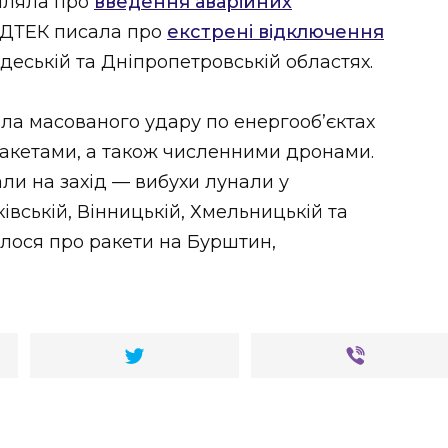
мляла про
введення аварійних
в. ДТЕК писала про
екстрені відключення
 Одеській та Дніпропетровській областях.
дала масованого удару по енергооб’єктах
ракетами, а також численними дронами.
ли на захід — вибухи лунали у
ківській, Вінницькій, Хмельницькій та
ялося про ракети на Бурштин,