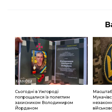
В
Сьогодні в Ужгороді
Масштабн
попрощалися із полеглим
Мукачівс
захисником Володимиром
незаконн
Йорданом
військов