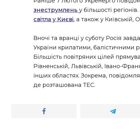
Раніше 7 лютого Укренерго повідо
знеструмлень
у більшості регіоні
світла у Києві
, а також у Київській,
Вночі та вранці у суботу Росія зав
України крилатими, балістичними 
Більшість повітряних цілей прямува
Рівненській, Львівській, Івано-Фран
інших областях. Зокрема, повідомл
де розташована ТЕС.