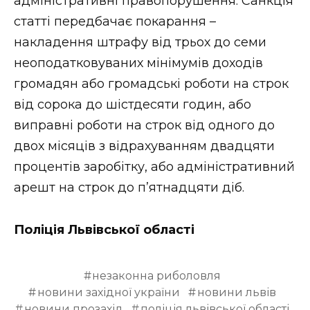
адміністративні правопорушення. Санкція
статті передбачає покарання –
накладення штрафу від трьох до семи
неоподатковуваних мінімумів доходів
громадян або громадські роботи на строк
від сорока до шістдесяти годин, або
виправні роботи на строк від одного до
двох місяців з відрахуванням двадцяти
процентів заробітку, або адміністративний
арешт на строк до п’ятнадцяти діб.
Поліція Львівської області
незаконна риболовля
новини західної україни
новини львів
новини прозахід
поліція львівської області