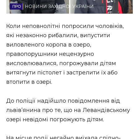
НОВИНИ ЗАХІДНОЇ УКРАЇНИ
Стиль життя
Втрачений Ужгород
Коли неповнолітні попросили чоловіків,
які незаконно рибалили, випустити
Втрачений Ужгород (відеоверсія)
виловленого коропа в озеро,
правопорушники нецензурно
висловлювалися, погрожували дітям
ЗАКАРПАТСЬКІ НОВИНИ
витягнути пістолет і застрелити їх або
втопити в озері.
НОВИНИ ЗАХІДНОЇ УКРАЇНИ
До поліції надійшло повідомлення від
львів’янина про те, що на Левандівському
ФОТО
озері невідомі погрожують дітям.
На місце події негайно виїхала слідчо-