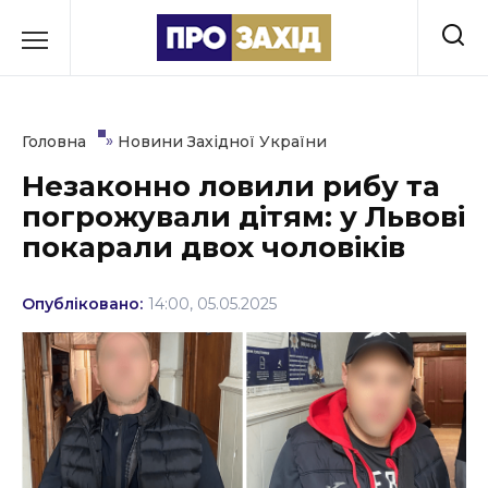
Перейти
до
РУБРИКИ
вмісту
Економіка
»
Головна
Новини Західної України
Здоров’я
Незаконно ловили рибу та
погрожували дітям: у Львові
Культура
покарали двох чоловіків
Освіта
Опубліковано:
14:00, 05.05.2025
Події
Політика
Соціум
Спорт