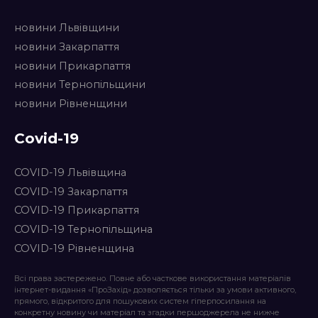
новини Львівщини
новини Закарпаття
новини Прикарпаття
новини Тернопільщини
новини Рівненщини
Covid-19
COVID-19 Львівщина
COVID-19 Закарпаття
COVID-19 Прикарпаття
COVID-19 Тернопільщина
COVID-19 Рівненщина
Всі права застережено. Повне або часткове використання матеріалів
інтернет-видання «ПроЗахід» дозволяється тільки за умови активного,
прямого, відкритого для пошукових систем гіперпосилання на
конкретну новину чи матеріал та згадки першоджерела не нижче