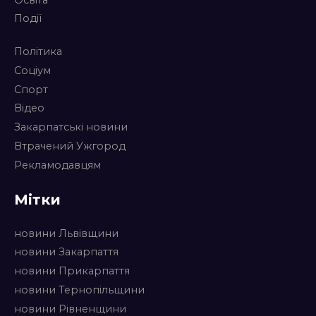
Події
Політика
Соціум
Спорт
Відео
Закарпатські новини
Втрачений Ужгород
Рекламодавцям
Мітки
новини Львівщини
новини Закарпаття
новини Прикарпаття
новини Тернопільщини
новини Рівненщини