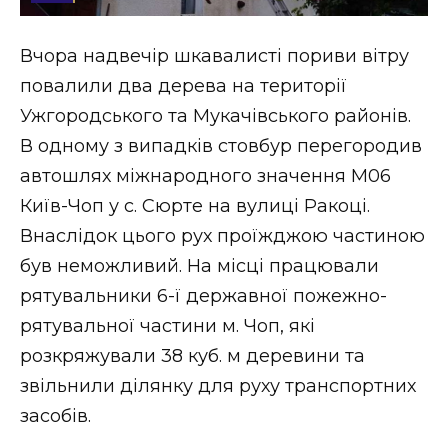
Стиль життя
Вчора надвечір шкавалисті пориви вітру
Втрачений Ужгород
повалили два дерева на території
Втрачений Ужгород (відеоверсія)
Ужгородського та Мукачівського районів.
В одному з випадків стовбур перегородив
автошлях міжнародного значення М06
Київ-Чоп у с. Сюрте на вулиці Ракоці.
ЗАКАРПАТСЬКІ НОВИНИ
Внаслідок цього рух проїжджою частиною
був неможливий. На місці працювали
НОВИНИ ЗАХІДНОЇ УКРАЇНИ
рятувальники 6-ї державної пожежно-
рятувальної частини м. Чоп, які
розкряжували 38 куб. м деревини та
ФОТО
звільнили ділянку для руху транспортних
засобів.