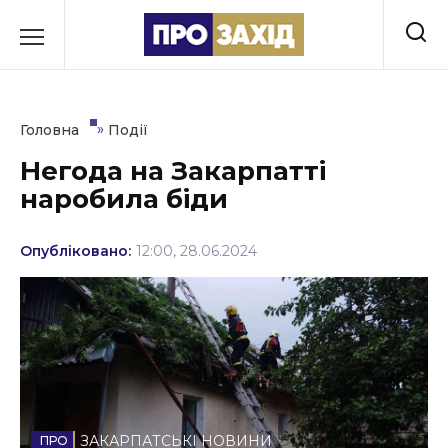
Перейти
до
РУБРИКИ
вмісту
Економіка
»
Головна
Події
Здоров’я
Негода на Закарпатті
наробила біди
Культура
Освіта
Опубліковано:
12:00, 28.06.2024
Події
Політика
Соціум
Спорт
ЗАКАРПАТСЬКІ НОВИНИ