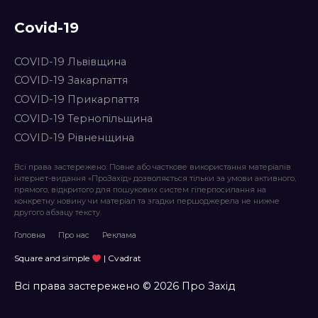
Covid-19
COVID-19 Львівщина
COVID-19 Закарпаття
COVID-19 Прикарпаття
COVID-19 Тернопільщина
COVID-19 Рівненщина
Всі права застережено. Повне або часткове використання матеріалів
інтернет-видання «ПроЗахід» дозволяється тільки за умови активного,
прямого, відкритого для пошукових систем гіперпосилання на
конкретну новину чи матеріал та згадки першоджерела не нижче
другого абзацу тексту.
Головна
Про нас
Реклама
Square and simple
| Cvadrat
Всі права застережено © 2026 Про Захід