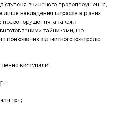
вiд ступеня вчиненого правопорушення,
е лише накладення штрафiв в рiзних
в правопорушення, а також і
о виготовленими тайниками, що
я прихованих вiд митного контролю
шення виступали:
рн;
млн грн;