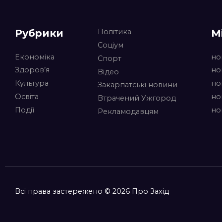
Рубрики
М
Політика
Соціум
Економіка
но
Спорт
Здоров’я
но
Відео
Культура
но
Закарпатські новини
Освіта
но
Втрачений Ужгород
Події
но
Рекламодавцям
Всі права застережено © 2026 Про Захід