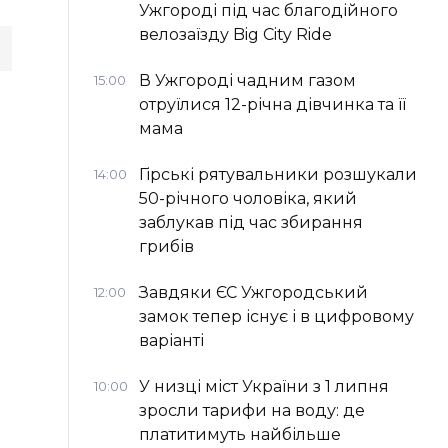
Ужгороді під час благодійного
велозаїзду Big Сity Ride
В Ужгороді чадним газом
15:00
отруїлися 12-річна дівчинка та її
мама
Гірські рятувальники розшукали
14:00
50-річного чоловіка, який
заблукав під час збирання
грибів
Завдяки ЄС Ужгородський
12:00
замок тепер існує і в цифровому
варіанті
У низці міст України з 1 липня
10:00
зросли тарифи на воду: де
платитимуть найбільше