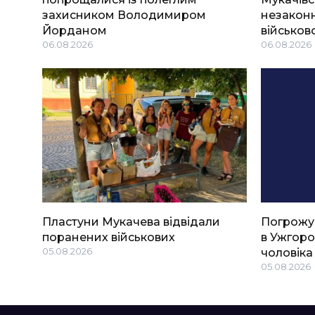
захисником Володимиром
незаконн
Йорданом
військов
06.08.2026
06.08.2026
Пластуни Мукачева відвідали
Погрожу
поранених військових
в Ужгоро
05.08.2026
чоловіка
05.08.2026