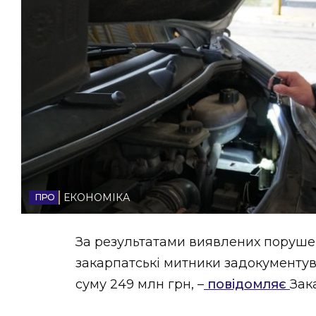
НОВИНИ ЗАХІДНОЇ УКРАЇНИ
ФОТО
ВІДЕО
ЕКОНОМІКА
За результатами виявлених порушень
закарпатські митники задокументув
суму 249 млн грн, –
повідомляє
Зак