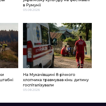
в Румунії
05.08.2026
ки
На Мукачівщині 8-річного
штабні
хлопчика травмував кінь: дитину
госпіталізували
05.08.2026