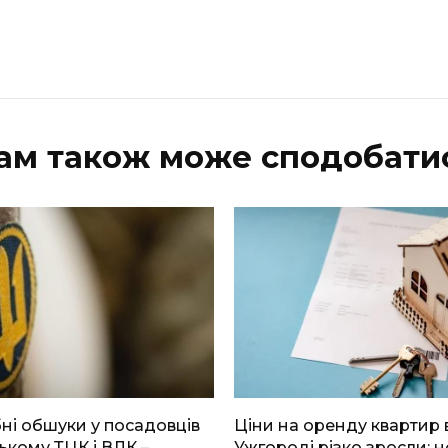
ам також може сподобати
і обшуки у посадовців
Ціни на оренду квартир 
ькому ТЦК і ВЛК –
Ужгороді різко зросли: н