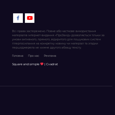
Всі права застережено. Повне або часткове використання
матеріалів інтернет-видання «ПроЗахід» дозволяється тільки за
умови активного, прямого, відкритого для пошукових систем
гіперпосилання на конкретну новину чи матеріал та згадки
першоджерела не нижче другого абзацу тексту.
Головна
Про нас
Реклама
Square and simple
| Cvadrat