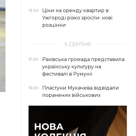
Ціни на оренду квартир в
13:00
Ужгороді різко зросли: нові
розцінки
5 СЕРПНЯ
Рахівська громада представила
17:00
українську культуру на
фестивалі в Румунії
Пластуни Мукачева відвідали
16:00
поранених військових