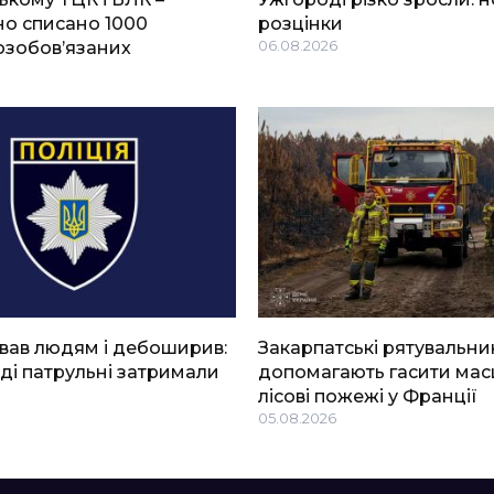
о списано 1000
розцінки
озобов’язаних
06.08.2026
вав людям і дебоширив:
Закарпатські рятувальни
ді патрульні затримали
допомагають гасити мас
лісові пожежі у Франції
05.08.2026