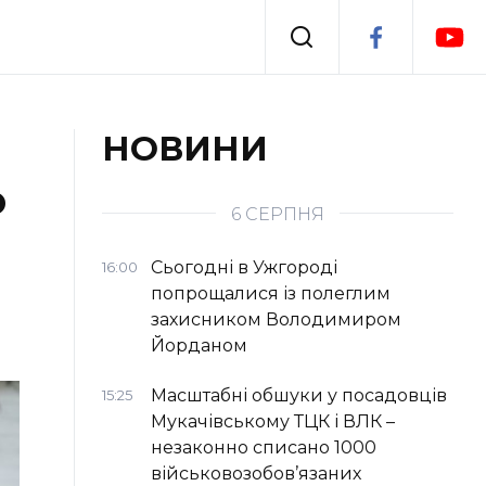
Події
НОВИНИ
о
я
Втрачений Ужгород
6 СЕРПНЯ
Сьогодні в Ужгороді
16:00
попрощалися із полеглим
захисником Володимиром
Йорданом
Масштабні обшуки у посадовців
15:25
Мукачівському ТЦК і ВЛК –
незаконно списано 1000
військовозобов’язаних