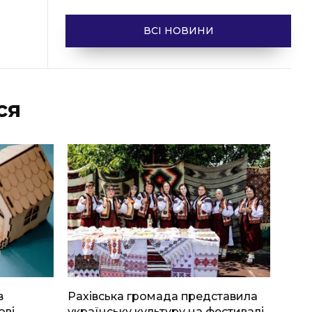
ВСІ НОВИНИ
ся
в
Рахівська громада представила
ові
українську культуру на фестивалі