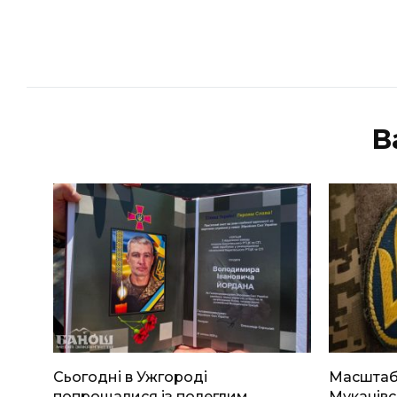
В
Сьогодні в Ужгороді
Масштабн
попрощалися із полеглим
Мукачівс