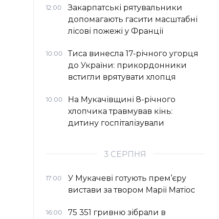
Закарпатські рятувальники
12:00
допомагають гасити масштабні
лісові пожежі у Франції
Тиса винесла 17-річного угорця
10:00
до України: прикордонники
встигли врятувати хлопця
На Мукачівщині 8-річного
10:00
хлопчика травмував кінь:
дитину госпіталізували
3 СЕРПНЯ
У Мукачеві готують прем’єру
17:00
вистави за твором Марії Матіос
75 351 гривню зібрали в
16:00