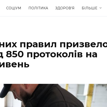
СОЦІУМ
ПОЛІТИКА
ЗДОРОВ’Я
БІЛЬШЕ
Культура
Освіта
них правил призвел
Спорт
Стиль житт
 850 протоколів на
ривень