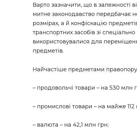
Варто зазначити, що в залежності 
митне законодавство передбачає н
розмiрах, а й конфiскацiю предметі
транспортних засобів зі спецiальн
використовувалися для перемiщенн
предметів.
Найчастіше предметами правопору
– продовольчі товари – на 530 млн г
– промислові товари – на майже 112 
– валюта – на 42,1 млн грн;