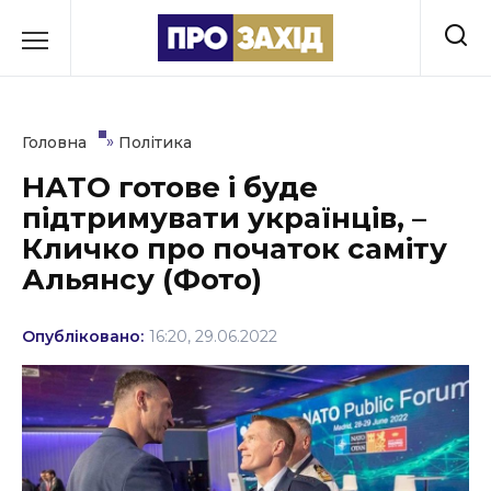
Перейти
до
РУБРИКИ
вмісту
Економіка
»
Головна
Політика
Здоров’я
НАТО готове і буде
підтримувати українців, –
Культура
Кличко про початок саміту
Освіта
Альянсу (Фото)
Події
Опубліковано:
16:20, 29.06.2022
Політика
Соціум
Спорт