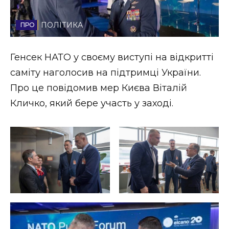
Стиль життя
ПОЛІТИКА
Втрачений Ужгород
Генсек НАТО у своєму виступі на відкритті
Втрачений Ужгород (відеоверсія)
саміту наголосив на підтримці України.
Про це повідомив мер Києва Віталій
Кличко, який бере участь у заході.
ЗАКАРПАТСЬКІ НОВИНИ
НОВИНИ ЗАХІДНОЇ УКРАЇНИ
ФОТО