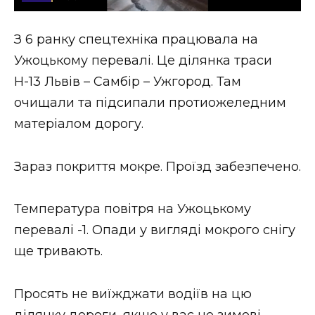
Стиль життя
З 6 ранку спецтехніка працювала на
Втрачений Ужгород
Ужоцькому перевалі. Це ділянка траси
Втрачений Ужгород (відеоверсія)
Н-13 Львів – Самбір – Ужгород. Там
очищали та підсипали протиожеледним
матеріалом дорогу.
ЗАКАРПАТСЬКІ НОВИНИ
Зараз покриття мокре. Проїзд забезпечено.
НОВИНИ ЗАХІДНОЇ УКРАЇНИ
Температура повітря на Ужоцькому
перевалі -1. Опади у вигляді мокрого снігу
ще тривають.
ФОТО
Просять не виїжджати водіїв на цю
ділянку дороги, якщо у вас не зимові