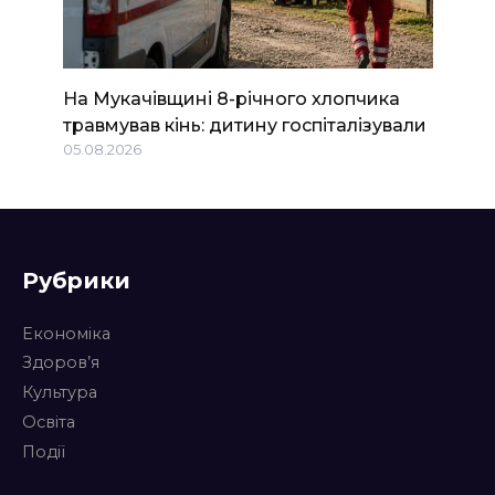
На Мукачівщині 8-річного хлопчика
травмував кінь: дитину госпіталізували
05.08.2026
Рубрики
Економіка
Здоров’я
Культура
Освіта
Події