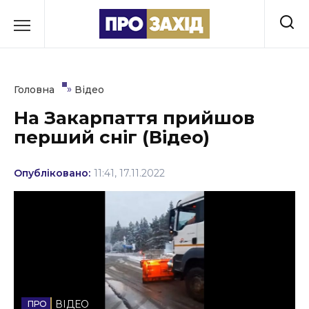
Перейти
до
РУБРИКИ
вмісту
Економіка
»
Головна
Відео
Здоров’я
На Закарпаття прийшов
перший сніг (Відео)
Культура
Освіта
Опубліковано:
11:41, 17.11.2022
Події
Політика
Соціум
Спорт
ВІДЕО