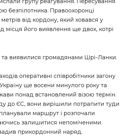
ислали групу реагування. Пересування
ою безпілотника. Правоохоронці
 метрів від кордону, який ховався у
ід місця його виявлення ще двох, котрі
и та виявилися громадянами Шрі-Ланки.
аходів оперативні співробітники загону
 Україну ще восени минулого року та
жави понад встановлений візою термін.
зду до ЄС, вони вирішили потрапити туди
спланували маршрут і розпочали
ваючись залишитися непоміченими.
вадив прикордонний наряд.