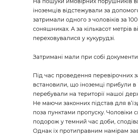
На пошуки ймовірних порушників в
іноземців відстежували за допомог
затримали одного з чоловіків за 100
соняшниках. А за кількасот метрів в
переховувалися у кукурудзі.
Затримані мали при собі документ
Під час проведення перевірочних з
встановили, що іноземці прибули в
перебували на території нашої дер
Не маючи законних підстав для в’ї
поза пунктами пропуску. Чоловіки 
подорож у темний час доби, споді
Однак їх протиправним намірам за