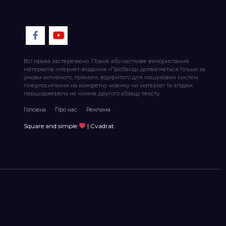
Всі права застережено. Повне або часткове використання
матеріалів інтернет-видання «ПроЗахід» дозволяється тільки за
умови активного, прямого, відкритого для пошукових систем
гіперпосилання на конкретну новину чи матеріал та згадки
першоджерела не нижче другого абзацу тексту.
Головна
Про нас
Реклама
Square and simple
| Cvadrat