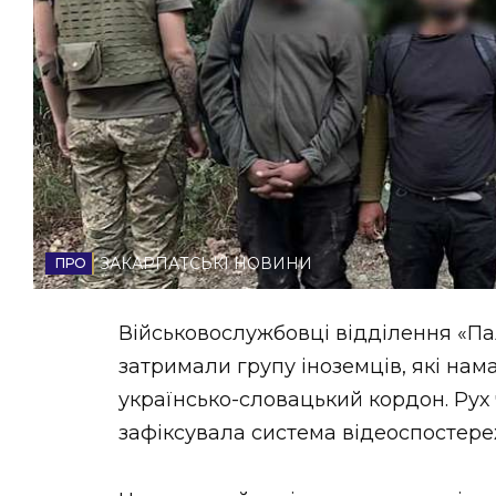
НОВИНИ ЗАХІДНОЇ УКРАЇНИ
ФОТО
ВІДЕО
ЗАКАРПАТСЬКІ НОВИНИ
Військовослужбовці відділення «Па
затримали групу іноземців, які нам
українсько-словацький кордон. Рух 
зафіксувала система відеоспостере