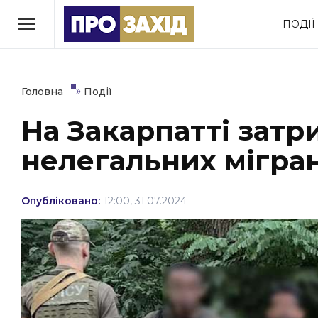
Перейти
ПОДІЇ
до
РУБРИКИ
вмісту
Економіка
Здоров’я
»
Головна
Події
На Закарпатті затр
Політика
Соціум
нелегальних мігран
Втрачений Ужгород
(відеоверсія)
Опубліковано:
12:00, 31.07.2024
ЗАКАРПАТСЬКІ НОВИНИ