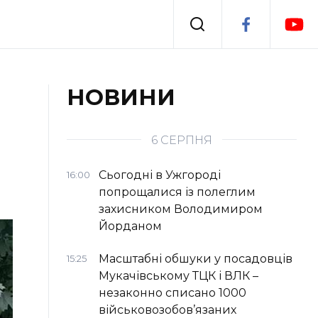
Події
НОВИНИ
я
Втрачений Ужгород
6 СЕРПНЯ
Сьогодні в Ужгороді
16:00
попрощалися із полеглим
захисником Володимиром
Йорданом
Масштабні обшуки у посадовців
15:25
Мукачівському ТЦК і ВЛК –
незаконно списано 1000
військовозобов’язаних