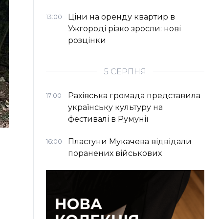
Ціни на оренду квартир в
13:00
Ужгороді різко зросли: нові
розцінки
5 СЕРПНЯ
Рахівська громада представила
17:00
українську культуру на
фестивалі в Румунії
Пластуни Мукачева відвідали
16:00
поранених військових