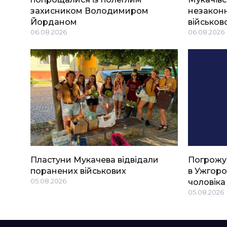
захисником Володимиром
незаконн
Йорданом
військов
06.08.2026
06.08.2026
Пластуни Мукачева відвідали
Погрожу
поранених військових
в Ужгоро
05.08.2026
чоловіка
05.08.2026