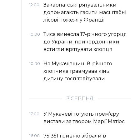
Закарпатські рятувальники
12:00
допомагають гасити масштабні
лісові пожежі у Франції
Тиса винесла 17-річного угорця
10:00
до України: прикордонники
встигли врятувати хлопця
На Мукачівщині 8-річного
10:00
хлопчика травмував кінь:
дитину госпіталізували
3 СЕРПНЯ
У Мукачеві готують прем’єру
17:00
вистави за твором Марії Матіос
75 351 гривню зібрали в
16:00