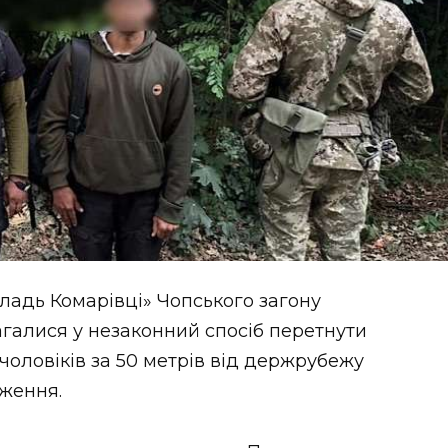
ладь Комарівці» Чопського загону
агалися у незаконний спосіб перетнути
чоловіків за 50 метрів від держрубежу
ження.