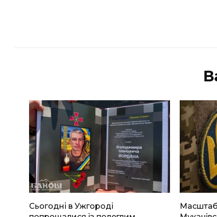
В
Сьогодні в Ужгороді
Масштабн
попрощалися із полеглим
Мукачівс