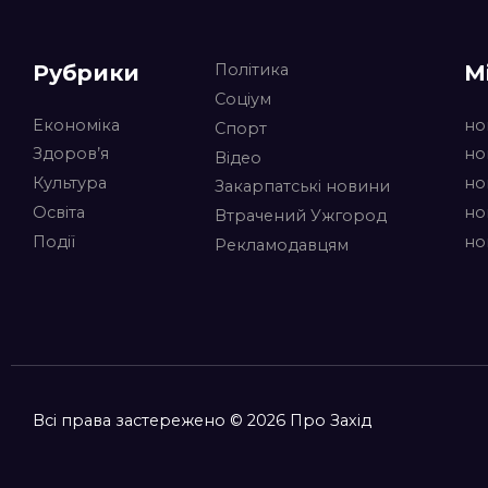
Рубрики
М
Політика
Соціум
Економіка
но
Спорт
Здоров’я
но
Відео
Культура
но
Закарпатські новини
Освіта
но
Втрачений Ужгород
Події
но
Рекламодавцям
Всі права застережено © 2026 Про Захід