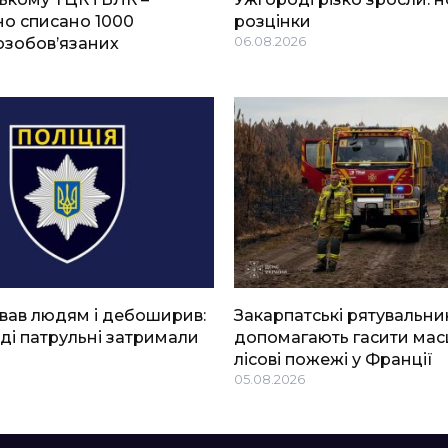
о списано 1000
розцінки
озобов’язаних
06.08.2026
вав людям і дебоширив:
Закарпатські рятувальни
ді патрульні затримали
допомагають гасити мас
лісові пожежі у Франції
05.08.2026