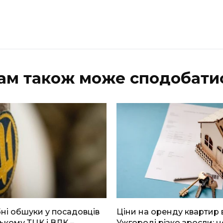
ам також може сподобати
і обшуки у посадовців
Ціни на оренду квартир 
ькому ТЦК і ВЛК –
Ужгороді різко зросли: н