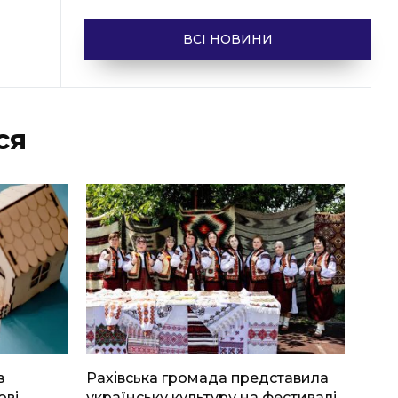
ВСІ НОВИНИ
ся
в
Рахівська громада представила
ові
українську культуру на фестивалі