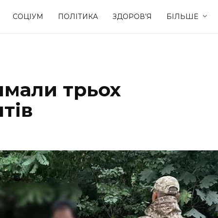
СОЦІУМ
ПОЛІТИКА
ЗДОРОВ’Я
БІЛЬШЕ
Культура
Освіта
имали трьох
Спорт
Стиль житт
тів