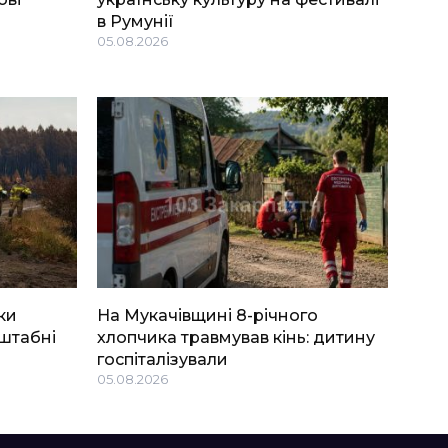
в Румунії
05.08.2026
ки
На Мукачівщині 8-річного
штабні
хлопчика травмував кінь: дитину
госпіталізували
05.08.2026