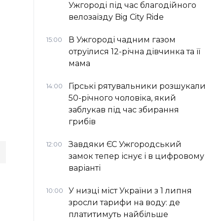
Ужгороді під час благодійного
велозаїзду Big Сity Ride
В Ужгороді чадним газом
15:00
отруїлися 12-річна дівчинка та її
мама
Гірські рятувальники розшукали
14:00
50-річного чоловіка, який
заблукав під час збирання
грибів
Завдяки ЄС Ужгородський
12:00
замок тепер існує і в цифровому
варіанті
У низці міст України з 1 липня
10:00
зросли тарифи на воду: де
платитимуть найбільше