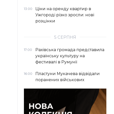
Ціни на оренду квартир в
13:00
Ужгороді різко зросли: нові
розцінки
5 СЕРПНЯ
Рахівська громада представила
17:00
українську культуру на
фестивалі в Румунії
Пластуни Мукачева відвідали
16:00
поранених військових