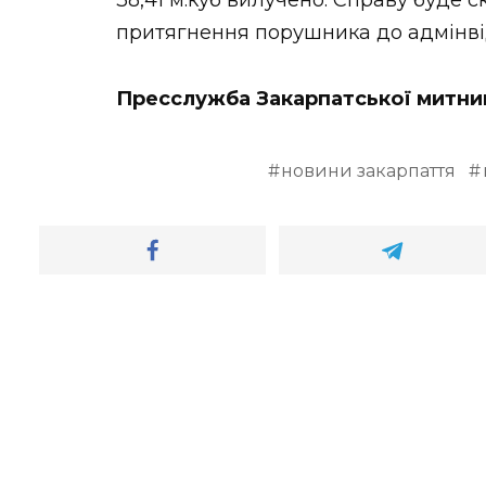
38,41 м.куб вилучено. Справу буде 
притягнення порушника до адмінві
Пресслужба Закарпатської митни
новини закарпаття