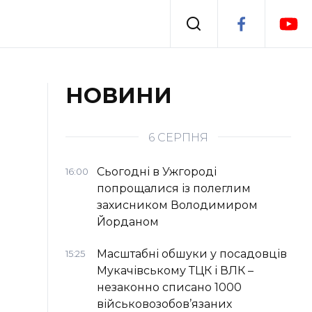
Події
НОВИНИ
я
Втрачений Ужгород
6 СЕРПНЯ
Сьогодні в Ужгороді
16:00
попрощалися із полеглим
захисником Володимиром
Йорданом
Масштабні обшуки у посадовців
15:25
Мукачівському ТЦК і ВЛК –
незаконно списано 1000
військовозобов’язаних