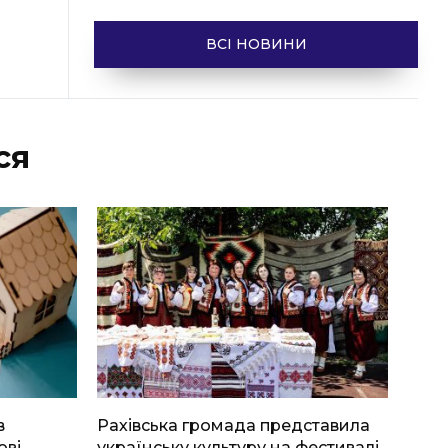
ВСІ НОВИНИ
ся
в
Рахівська громада представила
ові
українську культуру на фестивалі