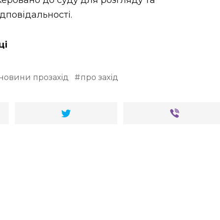
скеровано до суду для розгляду та
дповідальності.
ці
новини прозахід
про захід