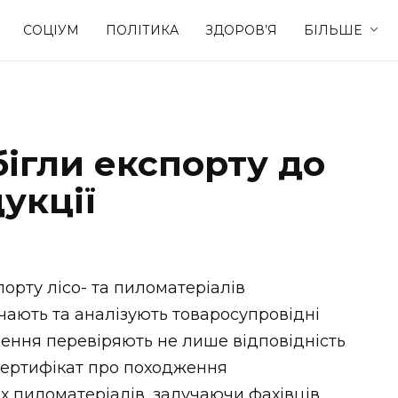
СОЦІУМ
ПОЛІТИКА
ЗДОРОВ’Я
БІЛЬШЕ
Культура
Освіта
бігли експорту до
Спорт
Стиль житт
укції
рту лісо- та пиломатеріалів
чають та аналізують товаросупровідні
ення перевіряють не лише відповідність
 Сертифікат про походження
их пиломатеріалів, залучаючи фахівців