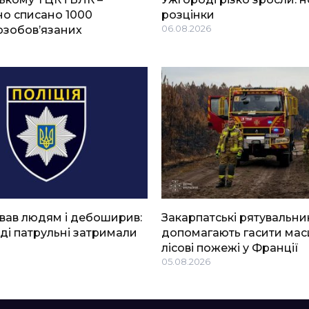
о списано 1000
розцінки
озобов’язаних
06.08.2026
вав людям і дебоширив:
Закарпатські рятувальни
ді патрульні затримали
допомагають гасити мас
лісові пожежі у Франції
05.08.2026