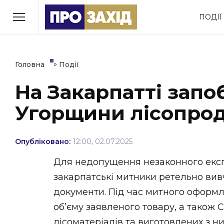
Перейти
ПОДІЇ
до
РУБРИКИ
вмісту
Економіка
Здоров’я
»
Головна
Події
На Закарпатті запо
Політика
Соціум
Угорщини лісопрод
Втрачений Ужгород
(відеоверсія)
Опубліковано:
12:00, 02.07.2025
Для недопущення незаконного експо
закарпатські митники ретельно вив
ЗАКАРПАТСЬКІ НОВИНИ
документи. Під час митного оформл
об’єму заявленого товару, а також
лісоматеріалів та виготовлених з н