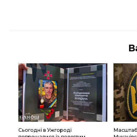
В
Сьогодні в Ужгороді
Масштабн
попрощалися із полеглим
Мукачівс