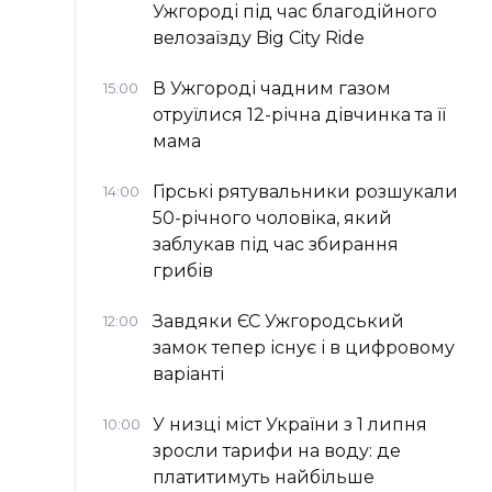
Ужгороді під час благодійного
велозаїзду Big Сity Ride
В Ужгороді чадним газом
15:00
отруїлися 12-річна дівчинка та її
мама
Гірські рятувальники розшукали
14:00
50-річного чоловіка, який
заблукав під час збирання
грибів
Завдяки ЄС Ужгородський
12:00
замок тепер існує і в цифровому
варіанті
У низці міст України з 1 липня
10:00
зросли тарифи на воду: де
платитимуть найбільше