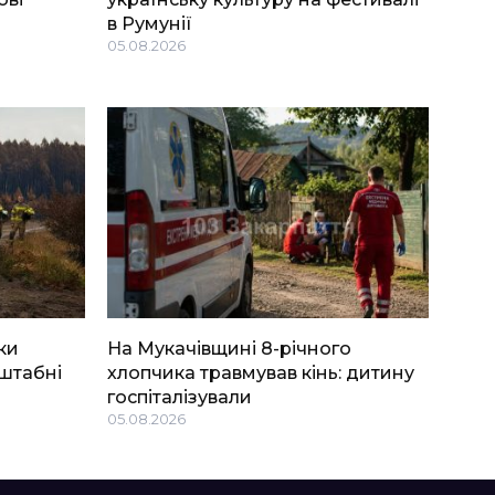
в Румунії
05.08.2026
ки
На Мукачівщині 8-річного
штабні
хлопчика травмував кінь: дитину
госпіталізували
05.08.2026