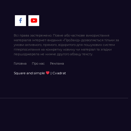
Всі права застережено. Повне або часткове використання
матеріалів інтернет-видання «ПроЗахід» дозволяється тільки за
умови активного, прямого, відкритого для пошукових систем
гіперпосилання на конкретну новину чи матеріал та згадки
першоджерела не нижче другого абзацу тексту.
Головна
Про нас
Реклама
Square and simple
| Cvadrat