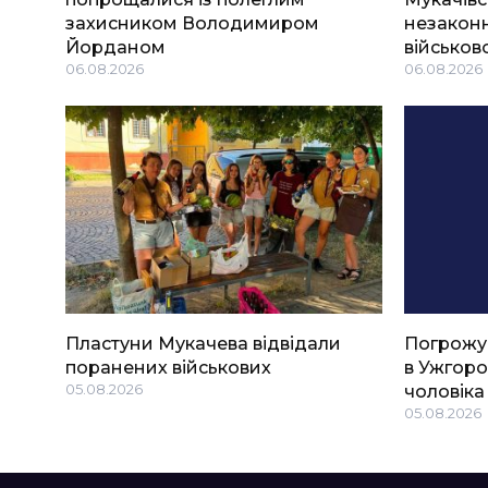
захисником Володимиром
незаконн
Йорданом
військов
06.08.2026
06.08.2026
Пластуни Мукачева відвідали
Погрожу
поранених військових
в Ужгоро
05.08.2026
чоловіка
05.08.2026