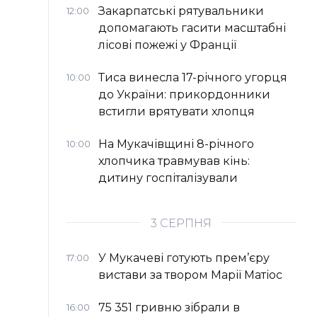
Закарпатські рятувальники
12:00
допомагають гасити масштабні
лісові пожежі у Франції
Тиса винесла 17-річного угорця
10:00
до України: прикордонники
встигли врятувати хлопця
На Мукачівщині 8-річного
10:00
хлопчика травмував кінь:
дитину госпіталізували
3 СЕРПНЯ
У Мукачеві готують прем’єру
17:00
вистави за твором Марії Матіос
75 351 гривню зібрали в
16:00