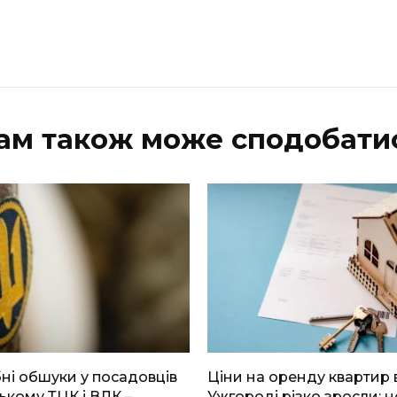
ам також може сподобати
і обшуки у посадовців
Ціни на оренду квартир 
ькому ТЦК і ВЛК –
Ужгороді різко зросли: н