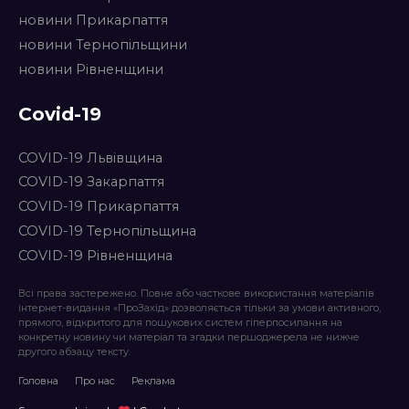
новини Прикарпаття
новини Тернопільщини
новини Рівненщини
Covid-19
COVID-19 Львівщина
COVID-19 Закарпаття
COVID-19 Прикарпаття
COVID-19 Тернопільщина
COVID-19 Рівненщина
Всі права застережено. Повне або часткове використання матеріалів
інтернет-видання «ПроЗахід» дозволяється тільки за умови активного,
прямого, відкритого для пошукових систем гіперпосилання на
конкретну новину чи матеріал та згадки першоджерела не нижче
другого абзацу тексту.
Головна
Про нас
Реклама