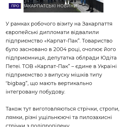
ЗАКАРПАТСЬКІ НОВИНИ
Стиль життя
Втрачений Ужгород
У рамках робочого візиту на Закарпаття
європейські дипломати відвалили
Втрачений Ужгород (відеоверсія)
підприємство «Карпат-Пак”. Товариство
було засновано в 2004 році, очолює його
підприємниця, депутатка облради Юдіта
ЗАКАРПАТСЬКІ НОВИНИ
Петеі. ТОВ «Карпат-Пак” – єдине в Україні
підприємство з випуску мішків типу
“bigbag”, що мають вертикально
НОВИНИ ЗАХІДНОЇ УКРАЇНИ
інтегровану побудову.
ФОТО
Також тут виготовляються стрічки, стропи,
лямки, різні ущільнюючі та пилозахисні
стрічки з поліпропілену.