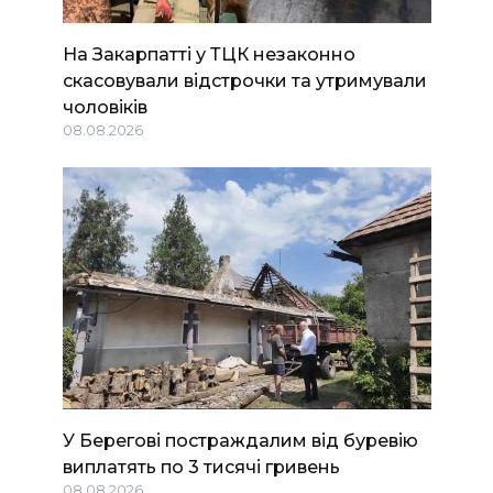
На Закарпатті у ТЦК незаконно
скасовували відстрочки та утримували
чоловіків
08.08.2026
У Берегові постраждалим від буревію
виплатять по 3 тисячі гривень
08.08.2026