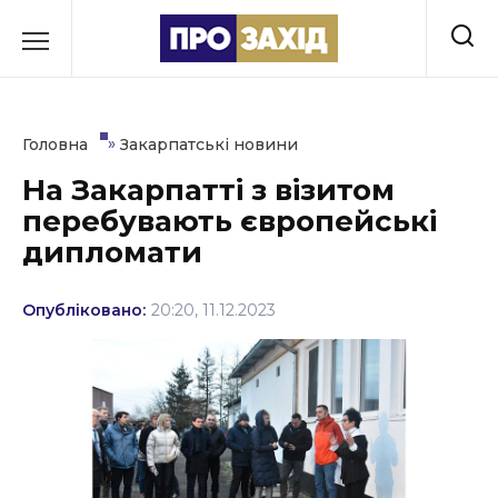
Перейти
до
РУБРИКИ
вмісту
Економіка
»
Головна
Закарпатські новини
Здоров’я
На Закарпатті з візитом
перебувають європейські
Культура
дипломати
Освіта
Опубліковано:
20:20, 11.12.2023
Події
Політика
Соціум
Спорт