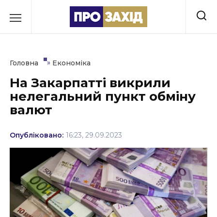
Перейти
до
РУБРИКИ
вмісту
Економіка
»
Головна
Економіка
Здоров’я
На Закарпатті викрили
нелегальний пункт обміну
Культура
валют
Освіта
Опубліковано:
16:23, 29.09.2023
Події
Політика
Соціум
Спорт