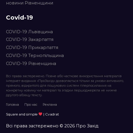
новини Рівненщини
Covid-19
COVID-19 Львівщина
COVID-19 Закарпаття
COVID-19 Прикарпаття
COVID-19 Тернопільщина
COVID-19 Рівненщина
Всі права застережено. Повне або часткове використання матеріалів
інтернет-видання «ПроЗахід» дозволяється тільки за умови активного,
прямого, відкритого для пошукових систем гіперпосилання на
конкретну новину чи матеріал та згадки першоджерела не нижче
другого абзацу тексту.
Головна
Про нас
Реклама
Square and simple
| Cvadrat
Всі права застережено © 2026 Про Захід