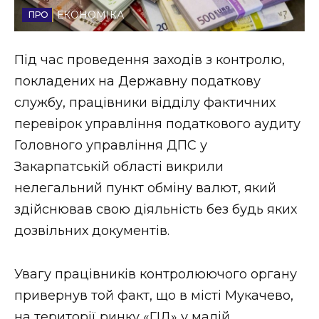
ЕКОНОМІКА
Стиль життя
Втрачений Ужгород
Під час проведення заходів з контролю,
покладених на Державну податкову
Втрачений Ужгород (відеоверсія)
службу, працівники відділу фактичних
перевірок управління податкового аудиту
Головного управління ДПС у
ЗАКАРПАТСЬКІ НОВИНИ
Закарпатській області викрили
нелегальний пункт обміну валют, який
здійснював свою діяльність без будь яких
НОВИНИ ЗАХІДНОЇ УКРАЇНИ
дозвільних документів.
ФОТО
Увагу працівників контролюючого органу
привернув той факт, що в місті Мукачево,
на території ринку «ГІД» у малій