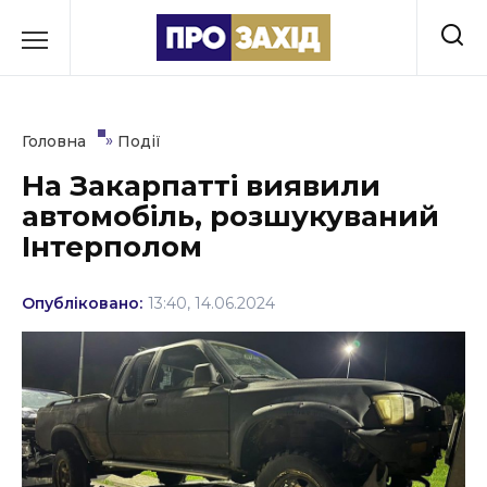
Перейти
до
РУБРИКИ
вмісту
Економіка
»
Головна
Події
Здоров’я
На Закарпатті виявили
автомобіль, розшукуваний
Культура
Інтерполом
Освіта
Опубліковано:
13:40, 14.06.2024
Події
Політика
Соціум
Спорт