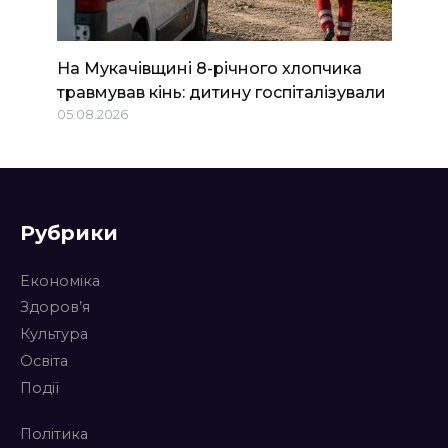
На Мукачівщині 8-річного хлопчика
травмував кінь: дитину госпіталізували
05.08.2026
Рубрики
Економіка
Здоров’я
Культура
Освіта
Події
Політика