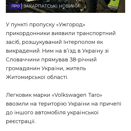
ЗАКАРПАТСЬКІ НОВИНИ
Стиль життя
Втрачений Ужгород
У пункті пропуску «Ужгород»
прикордонники виявили транспортний
Втрачений Ужгород (відеоверсія)
засіб, розшукуваний Інтерполом як
викрадений. Ним на в’їзд в Україну зі
Словаччини прямував 38-річний
ЗАКАРПАТСЬКІ НОВИНИ
громадянин України, житель
Житомирської області.
НОВИНИ ЗАХІДНОЇ УКРАЇНИ
Легковик марки «Volkswagen Taro»
ввозили на територію України на причепі
ФОТО
до іншого автомобіля української
реєстрації.