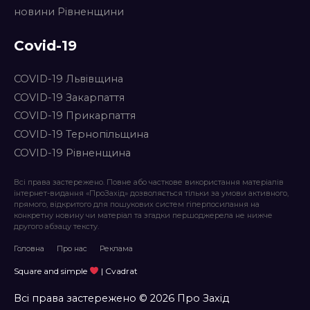
новини Рівненщини
Covid-19
COVID-19 Львівщина
COVID-19 Закарпаття
COVID-19 Прикарпаття
COVID-19 Тернопільщина
COVID-19 Рівненщина
Всі права застережено. Повне або часткове використання матеріалів
інтернет-видання «ПроЗахід» дозволяється тільки за умови активного,
прямого, відкритого для пошукових систем гіперпосилання на
конкретну новину чи матеріал та згадки першоджерела не нижче
другого абзацу тексту.
Головна
Про нас
Реклама
Square and simple
| Cvadrat
Всі права застережено © 2026 Про Захід