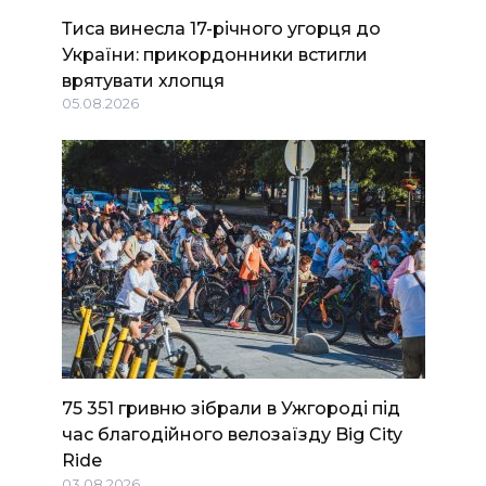
Тиса винесла 17-річного угорця до
України: прикордонники встигли
врятувати хлопця
05.08.2026
75 351 гривню зібрали в Ужгороді під
час благодійного велозаїзду Big Сity
Ride
03.08.2026