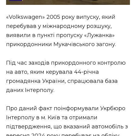
Стиль життя
«Volkswagen» 2005 року випуску, який
Втрачений Ужгород
перебував у міжнародному розшуку,
Втрачений Ужгород (відеоверсія)
виявили в пункті пропуску «Лужанка»
прикордонники Мукачівського загону.
Під час заходів прикордонного контролю
ЗАКАРПАТСЬКІ НОВИНИ
на авто, яким керувала 44-річна
громадянка України, спрацювала база
НОВИНИ ЗАХІДНОЇ УКРАЇНИ
даних Інтерполу.
Про даний факт поінформували Укрбюро
ФОТО
Інтерполу в м. Київ та отримали
підтвердження, що вказаний автомобіль з
вересня 2024 року перебуває на обліку