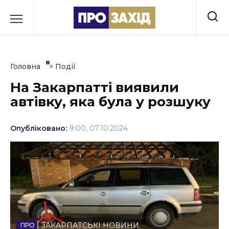
Перейти
до
РУБРИКИ
вмісту
Економіка
»
Головна
Події
Здоров’я
На Закарпатті виявили
автівку, яка була у розшуку
Культура
Освіта
Опубліковано:
9:00, 07.10.2024
Події
Політика
Соціум
Спорт
ЗАКАРПАТСЬКІ НОВИНИ