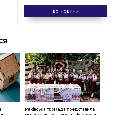
ВСІ НОВИНИ
ся
в
Рахівська громада представила
ові
українську культуру на фестивалі