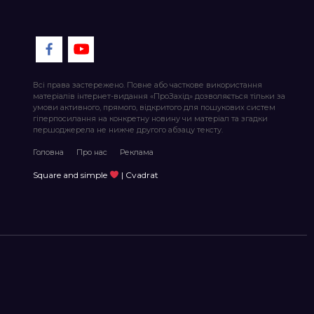
Всі права застережено. Повне або часткове використання
матеріалів інтернет-видання «ПроЗахід» дозволяється тільки за
умови активного, прямого, відкритого для пошукових систем
гіперпосилання на конкретну новину чи матеріал та згадки
першоджерела не нижче другого абзацу тексту.
Головна
Про нас
Реклама
Square and simple
| Cvadrat