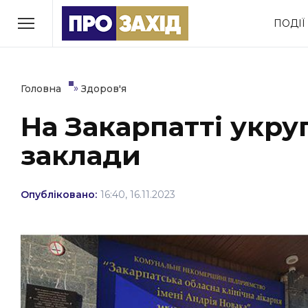
Перейти
ПОДІЇ
до
РУБРИКИ
вмісту
Економіка
Здоров’я
»
Головна
Здоров'я
На Закарпатті укр
Політика
Соціум
заклади
Втрачений Ужгород
(відеоверсія)
Опубліковано:
16:40, 16.11.2023
ЗАКАРПАТСЬКІ НОВИНИ