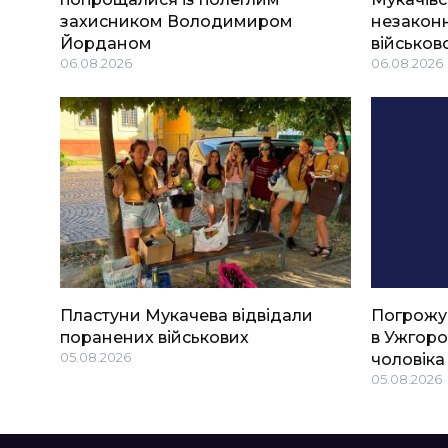
захисником Володимиром
незаконн
Йорданом
військов
06.08.2026
06.08.2026
Пластуни Мукачева відвідали
Погрожу
поранених військових
в Ужгоро
05.08.2026
чоловіка
05.08.2026