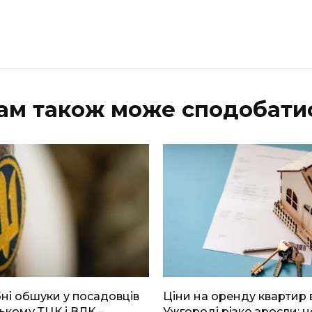
ам також може сподобати
і обшуки у посадовців
Ціни на оренду квартир 
ькому ТЦК і ВЛК –
Ужгороді різко зросли: н