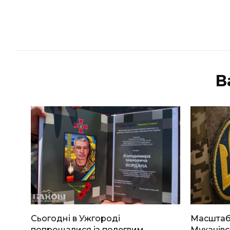
В
Сьогодні в Ужгороді
Масштабн
попрощалися із полеглим
Мукачівс