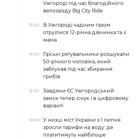
Ужгороді під час благодійного
велозаїзду Big Сity Ride
В Ужгороді чадним газом
15:00
отруїлися 12-річна дівчинка та її
мама
Гірські рятувальники розшукали
14:00
50-річного чоловіка, який
заблукав під час збирання
грибів
Завдяки ЄС Ужгородський
12:00
замок тепер існує і в цифровому
варіанті
У низці міст України з 1 липня
10:00
зросли тарифи на воду: де
платитимуть найбільше