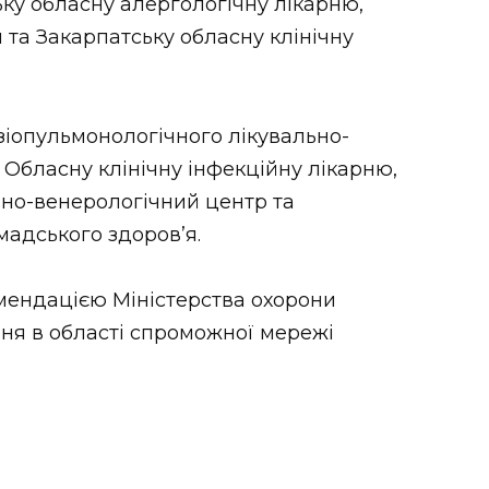
ку обласну алергологічну лікарню,
 та Закарпатську обласну клінічну
зіопульмонологічного лікувально-
Обласну клінічну інфекційну лікарню,
но-венерологічний центр та
адського здоров’я.
мендацією Міністерства охорони
ня в області спроможної мережі