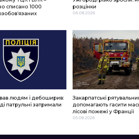
о списано 1000
розцінки
озобов’язаних
06.08.2026
вав людям і дебоширив:
Закарпатські рятувальни
ді патрульні затримали
допомагають гасити мас
лісові пожежі у Франції
05.08.2026