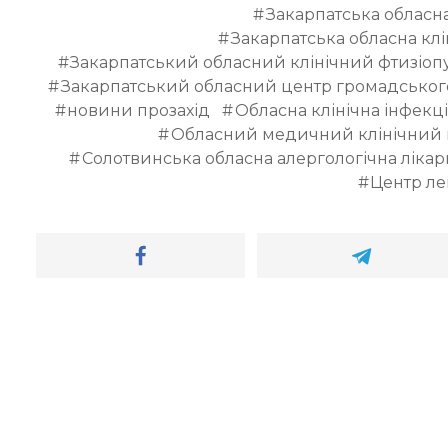
Закарпатська обласна
Закарпатська обласна клі
Закарпатський обласний клінічний фтизіоп
Закарпатський обласний центр громадськог
новини прозахід
Обласна клінічна інфекц
Обласний медичний клінічний
Солотвинська обласна алергологічна лікар
Центр ле