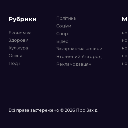
Рубрики
М
Політика
Соціум
Економіка
но
Спорт
Здоров’я
но
Відео
Культура
но
Закарпатські новини
Освіта
но
Втрачений Ужгород
Події
но
Рекламодавцям
Всі права застережено © 2026 Про Захід