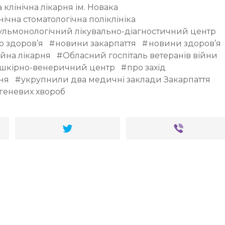
 клінічна лікарня ім. Новака
нічна стоматологічна поліклініка
ульмонологічний лікувально-діагностичний центр
о здоров’я
новини закарпаття
новини здоров’я
ійна лікарня
Обласний госпіталь ветеранів війни
 шкірно-венеричний центр
про захід
ня
укрупнили два медичні заклади Закарпаття
геневих хвороб