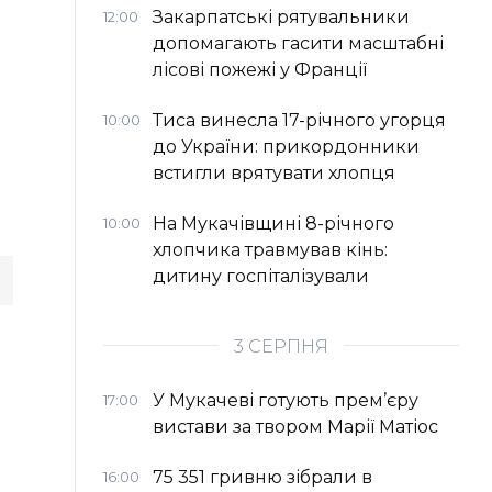
Закарпатські рятувальники
12:00
допомагають гасити масштабні
лісові пожежі у Франції
Тиса винесла 17-річного угорця
10:00
до України: прикордонники
встигли врятувати хлопця
На Мукачівщині 8-річного
10:00
хлопчика травмував кінь:
дитину госпіталізували
3 СЕРПНЯ
У Мукачеві готують прем’єру
17:00
вистави за твором Марії Матіос
75 351 гривню зібрали в
16:00