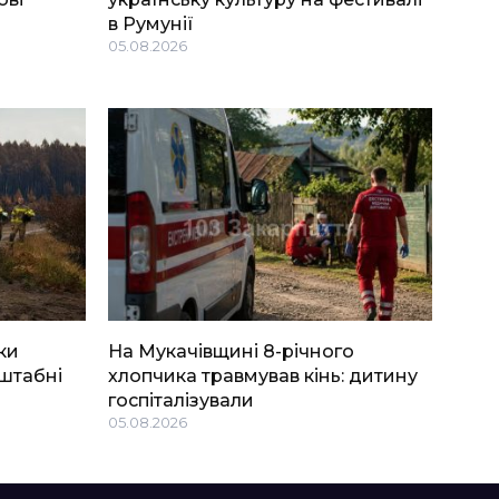
в Румунії
05.08.2026
ки
На Мукачівщині 8-річного
штабні
хлопчика травмував кінь: дитину
госпіталізували
05.08.2026