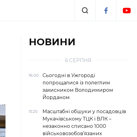
Події
НОВИНИ
я
Втрачений Ужгород
6 СЕРПНЯ
Сьогодні в Ужгороді
16:00
попрощалися із полеглим
захисником Володимиром
Йорданом
Масштабні обшуки у посадовців
15:25
Мукачівському ТЦК і ВЛК –
незаконно списано 1000
військовозобов’язаних