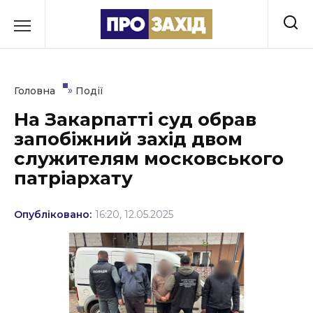
Перейти
до
РУБРИКИ
вмісту
Економіка
»
Головна
Події
Здоров’я
На Закарпатті суд обрав
запобіжний захід двом
Культура
служителям московського
Освіта
патріархату
Події
Опубліковано:
16:20, 12.05.2025
Політика
Соціум
Спорт