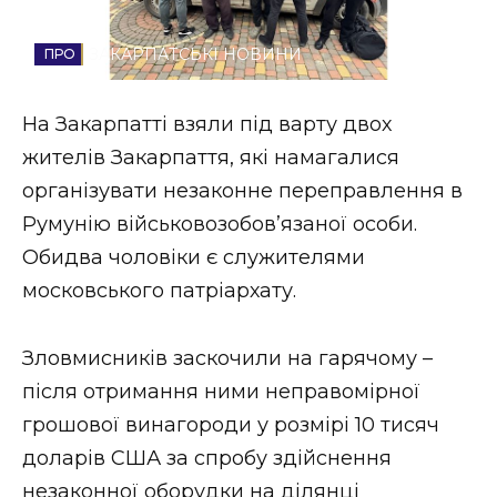
Стиль життя
ЗАКАРПАТСЬКІ НОВИНИ
Втрачений Ужгород
На Закарпатті взяли під варту двох
Втрачений Ужгород (відеоверсія)
жителів Закарпаття, які намагалися
організувати незаконне переправлення в
Румунію військовозобов’язаної особи.
ЗАКАРПАТСЬКІ НОВИНИ
Обидва чоловіки є служителями
московського патріархату.
НОВИНИ ЗАХІДНОЇ УКРАЇНИ
Зловмисників заскочили на гарячому –
після отримання ними неправомірної
ФОТО
грошової винагороди у розмірі 10 тисяч
доларів США за спробу здійснення
незаконної оборудки на ділянці