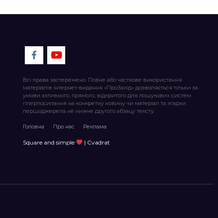
Всі права застережено. Повне або часткове використання
матеріалів інтернет-видання «ПроЗахід» дозволяється тільки за
умови активного, прямого, відкритого для пошукових систем
гіперпосилання на конкретну новину чи матеріал та згадки
першоджерела не нижче другого абзацу тексту.
Головна
Про нас
Реклама
Square and simple
| Cvadrat