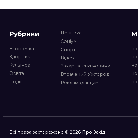
Рубрики
М
Політика
Соціум
Економіка
но
Спорт
Здоров’я
но
Відео
Культура
но
Закарпатські новини
Освіта
но
Втрачений Ужгород
Події
но
Рекламодавцям
Всі права застережено © 2026 Про Захід