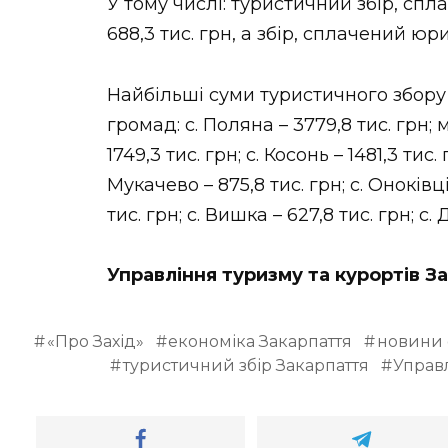
У тому числі: туристичний збір, сп
688,3 тис. грн, а збір, сплачений юр
Найбільші суми туристичного збор
громад: с. Поляна – 3779,8 тис. грн; 
1749,3 тис. грн; с. Косонь – 1481,3 тис.
Мукачево – 875,8 тис. грн; с. Оноківці
тис. грн; с. Вишка – 627,8 тис. грн; с. 
Управління туризму та курортів 
«Про Захід»
економіка Закарпаття
новини 
туристичний збір Закарпаття
Управл