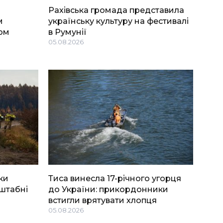
Рахівська громада представила
м
українську культуру на фестивалі
ом
в Румунії
05.08.2026
ки
Тиса винесла 17-річного угорця
штабні
до України: прикордонники
встигли врятувати хлопця
05.08.2026