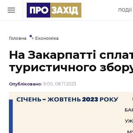
Перейти
ПОДІЇ
до
РУБРИКИ
вмісту
Економіка
Здоров’я
»
Головна
Економіка
На Закарпатті спла
Політика
Соціум
туристичного збор
Втрачений Ужгород
(відеоверсія)
Опубліковано:
9:00, 08.11.2023
ЗАКАРПАТСЬКІ НОВИНИ