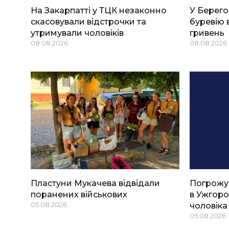
На Закарпатті у ТЦК незаконно
У Берего
скасовували відстрочки та
буревію 
утримували чоловіків
гривень
08.08.2026
08.08.2026
Пластуни Мукачева відвідали
Погрожу
поранених військових
в Ужгоро
05.08.2026
чоловіка
05.08.2026