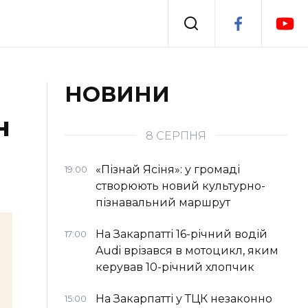
Події
НОВИНИ
н
я
Втрачений Ужгород
8 СЕРПНЯ
«Пізнай Ясіня»: у громаді
19:00
створюють новий культурно-
пізнавальний маршрут
На Закарпатті 16-річний водій
17:00
Audi врізався в мотоцикл, яким
керував 10-річний хлопчик
На Закарпатті у ТЦК незаконно
15:00