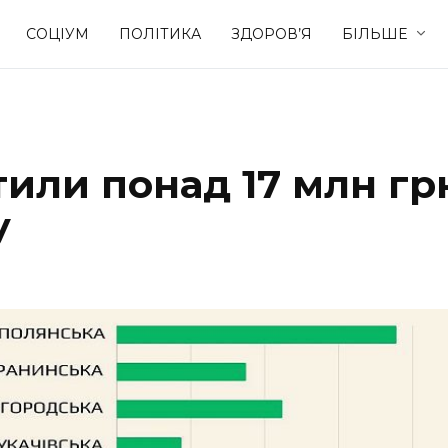
СОЦІУМ
ПОЛІТИКА
ЗДОРОВ’Я
БІЛЬШЕ
Культура
Освіта
тили понад 17 млн гр
Спорт
Стиль житт
у