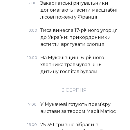
Закарпатські рятувальники
12:00
допомагають гасити масштабні
лісові пожежі у Франції
Тиса винесла 17-річного угорця
10:00
до України: прикордонники
встигли врятувати хлопця
На Мукачівщині 8-річного
10:00
хлопчика травмував кінь:
дитину госпіталізували
3 СЕРПНЯ
У Мукачеві готують прем’єру
17:00
вистави за твором Марії Матіос
75 351 гривню зібрали в
16:00