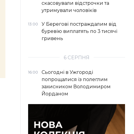
скасовували відстрочки та
утримували чоловіків
У Берегові постраждалим від
13:00
буревію виплатять по 3 тисячі
гривень
6 СЕРПНЯ
Сьогодні в Ужгороді
16:00
попрощалися із полеглим
захисником Володимиром
Йорданом