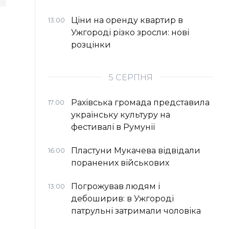
Ціни на оренду квартир в
13:00
Ужгороді різко зросли: нові
розцінки
5 СЕРПНЯ
Рахівська громада представила
17:00
українську культуру на
фестивалі в Румунії
Пластуни Мукачева відвідали
16:00
поранених військових
Погрожував людям і
13:00
дебоширив: в Ужгороді
патрульні затримали чоловіка