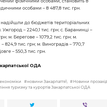
лачений фізичними особами, становить 8
идичними особами – 8 487,8 тис. грн.
у надійшли до бюджетів територіальних
м. Ужгород – 2240,1 тис. грн; с. Баранинці –
 грн; м. Берегове – 1079,2 тис. грн; м.
 – 824,9 тис. грн; м. Виноградів – 770,7
Довге – 550,3 тис. грн.
Закарпатської ОДА
економіки
новини Закарпаття\
Новини прозахід
іння туризму та курортів Закарпатської ОДА