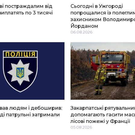
ві постраждалим від
Сьогодні в Ужгороді
виплатять по 3 тисячі
попрощалися із полегли
захисником Володимир
Йорданом
06.08.2026
вав людям і дебоширив:
Закарпатські рятувальни
ді патрульні затримали
допомагають гасити мас
лісові пожежі у Франції
05.08.2026