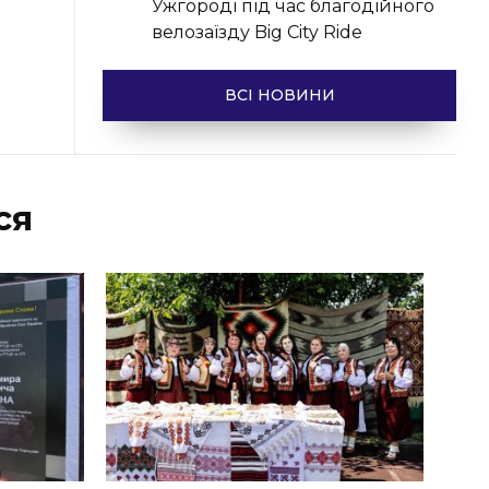
Ужгороді під час благодійного
велозаїзду Big Сity Ride
ВСІ НОВИНИ
ся