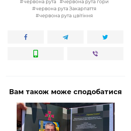
червона рута
червона рута гори
червона рута Закарпаття
червона рута цвітіння
Вам також може сподобатися