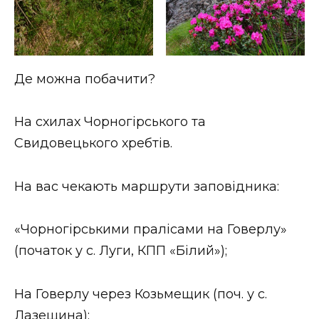
Де можна побачити?
На схилах Чорногірського та
Свидовецького хребтів.
На вас чекають маршрути заповідника:
«Чорногірськими пралісами на Говерлу»
(початок у с. Луги, КПП «Білий»);
На Говерлу через Козьмещик (поч. у с.
Лазещина);