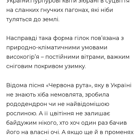
України.Пурпурові квіти зібрані в суцвіття
на сланких гнучких пагонах, які ніби
туляться до землі.
Насправді така форма гілок пов’язана з
природно-кліматичними умовами
високогір’я – постійними вітрами, важким
сніговим покривом узимку.
Відома пісня «Червона рута», яку в Україні
не знають хіба немовлята, зробила
рододендрон чи не найвідомішою
рослиною. А її цвітіння не залишає
байдужим нікого, хто хоч один раз бачив
його на власні очі. А якщо ще й в променях