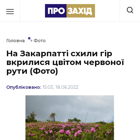
Перейти
до
РУБРИКИ
вмісту
Економіка
»
Головна
Фото
Здоров’я
На Закарпатті схили гір
вкрилися цвітом червоної
Культура
рути (Фото)
Освіта
Опубліковано:
15:03, 18.06.2022
Події
Політика
Соціум
Спорт