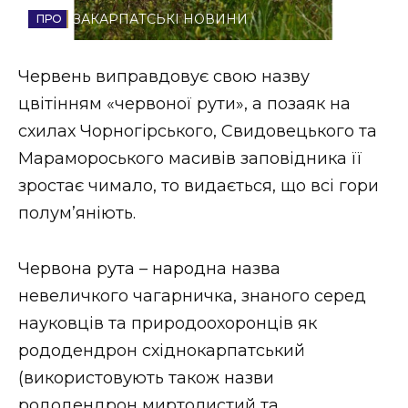
ЗАКАРПАТСЬКІ НОВИНИ
Стиль життя
Втрачений Ужгород
Червень виправдовує свою назву
цвітінням «червоної рути», а позаяк на
Втрачений Ужгород (відеоверсія)
схилах Чорногірського, Свидовецького та
Марамороського масивів заповідника її
зростає чимало, то видається, що всі гори
ЗАКАРПАТСЬКІ НОВИНИ
полум’яніють.
Червона рута – народна назва
НОВИНИ ЗАХІДНОЇ УКРАЇНИ
невеличкого чагарничка, знаного серед
науковців та природоохоронців як
ФОТО
рододендрон східнокарпатський
(використовують також назви
рододендрон миртолистий та