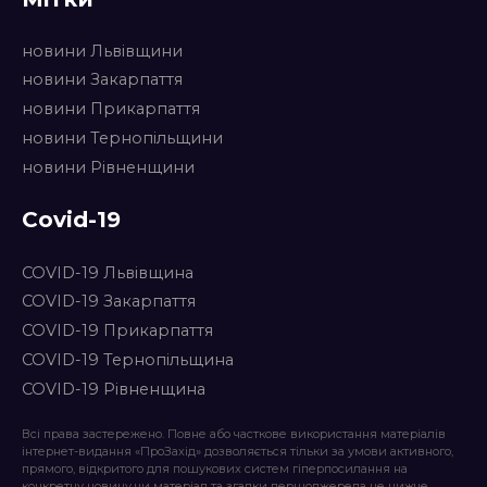
новини Львівщини
новини Закарпаття
новини Прикарпаття
новини Тернопільщини
новини Рівненщини
Covid-19
COVID-19 Львівщина
COVID-19 Закарпаття
COVID-19 Прикарпаття
COVID-19 Тернопільщина
COVID-19 Рівненщина
Всі права застережено. Повне або часткове використання матеріалів
інтернет-видання «ПроЗахід» дозволяється тільки за умови активного,
прямого, відкритого для пошукових систем гіперпосилання на
конкретну новину чи матеріал та згадки першоджерела не нижче