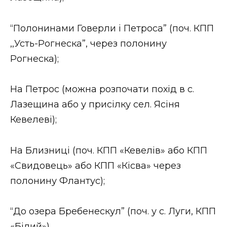
“Полонинами Говерли і Петроса” (поч. КПП
,,Усть-Рогнеска”, через полонину
Рогнеска);
На Петрос (можна розпочати похід в с.
Лазещина або у присілку сел. Ясіня
Кевелеві);
На Близниці (поч. КПП «Кевелів» або КПП
«Свидовець» або КПП «Кісва» через
полонину Флантус);
“До озера Бребенескул” (поч. у с. Луги, КПП
«Білий»).